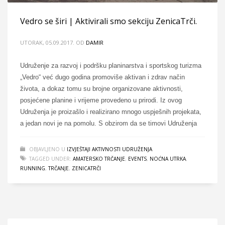
Vedro se širi | Aktivirali smo sekciju ZenicaTrči.
UTORAK, 05.09.2017.
OD
DAMIR
Udruženje za razvoj i podršku planinarstva i sportskog turizma
„Vedro“ već dugo godina promoviše aktivan i zdrav način
života, a dokaz tomu su brojne organizovane aktivnosti,
posjećene planine i vrijeme provedeno u prirodi. Iz ovog
Udruženja je proizašlo i realizirano mnogo uspješnih projekata,
a jedan novi je na pomolu. S obzirom da se timovi Udruženja
OBJAVLJENO U
IZVJEŠTAJI AKTIVNOSTI UDRUŽENJA
TAGGED UNDER:
AMATERSKO TRČANJE
,
EVENTS
,
NOĆNA UTRKA
,
RUNNING
,
TRČANJE
,
ZENICATRČI