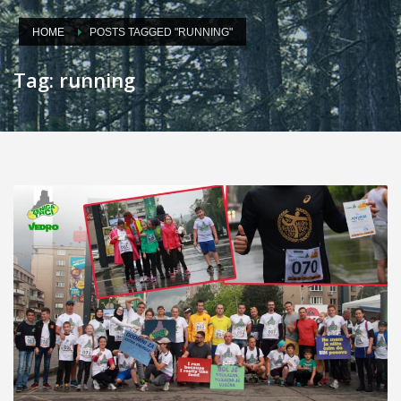
HOME
POSTS TAGGED "RUNNING"
Tag: running