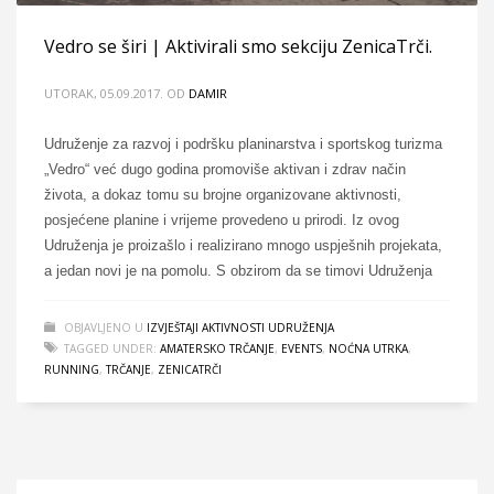
Vedro se širi | Aktivirali smo sekciju ZenicaTrči.
UTORAK, 05.09.2017.
OD
DAMIR
Udruženje za razvoj i podršku planinarstva i sportskog turizma
„Vedro“ već dugo godina promoviše aktivan i zdrav način
života, a dokaz tomu su brojne organizovane aktivnosti,
posjećene planine i vrijeme provedeno u prirodi. Iz ovog
Udruženja je proizašlo i realizirano mnogo uspješnih projekata,
a jedan novi je na pomolu. S obzirom da se timovi Udruženja
OBJAVLJENO U
IZVJEŠTAJI AKTIVNOSTI UDRUŽENJA
TAGGED UNDER:
AMATERSKO TRČANJE
,
EVENTS
,
NOĆNA UTRKA
,
RUNNING
,
TRČANJE
,
ZENICATRČI