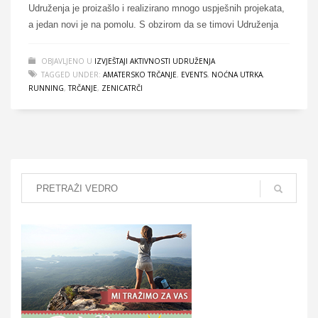
Udruženja je proizašlo i realizirano mnogo uspješnih projekata,
a jedan novi je na pomolu. S obzirom da se timovi Udruženja
OBJAVLJENO U
IZVJEŠTAJI AKTIVNOSTI UDRUŽENJA
TAGGED UNDER:
AMATERSKO TRČANJE
,
EVENTS
,
NOĆNA UTRKA
,
RUNNING
,
TRČANJE
,
ZENICATRČI