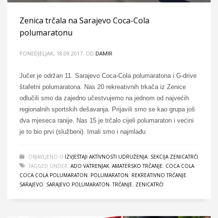
Zenica trčala na Sarajevo Coca-Cola
polumaratonu
PONEDJELJAK, 18.09.2017.
OD
DAMIR
Jučer je održan 11. Sarajevo Coca-Cola polumaratona i G-drive
štafetni polumaratona. Nas 20 rekreativnih trkača iz Zenice
odlučili smo da zajedno učestvujemo na jednom od najvećih
regionalnih sportskih dešavanja. Prijavili smo se kao grupa još
dva mjeseca ranije. Nas 15 je trčalo cijeli polumaraton i većini
je to bio prvi (službeni). Imali smo i najmlađu
OBJAVLJENO U
IZVJEŠTAJI AKTIVNOSTI UDRUŽENJA
,
SEKCIJA ZENICATRČI
TAGGED UNDER:
ADO VATRENJAK
,
AMATERSKO TRČANJE
,
COCA COLA
,
COCA COLA POLUMARATON
,
POLUMARATON
,
REKREATIVNO TRČANJE
,
SARAJEVO
,
SARAJEVO POLUMARATON
,
TRČANJE
,
ZENICATRČI