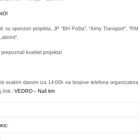
NO!
žili su sponzori projekta, JP “BH Pošta”, “Almy Transport”, “RM
abirint”.
repoznali kvalitet projekta!
biti svakim danom iza 14:00h na brojeve telefona organizatora
 link :
VEDRO – Naš tim
IKE: