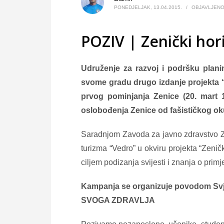
PONEDJELJAK, 13.04.2015.
/
OBJAVLJEN
POZIV | Zenički hor
Udruženje za razvoj i podršku plan
svome gradu drugo izdanje projekta
prvog pominjanja Zenice (20. mart 
oslobođenja Zenice od fašističkog oku
Saradnjom Zavoda za javno zdravstvo Ze
turizma “Vedro” u okviru projekta “Zeni
ciljem podizanja svijesti i znanja o primj
Kampanja se organizuje povodom Sv
SVOGA ZDRAVLJA