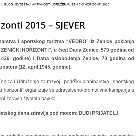
O U
BLOG
,
IZVJEŠTAJI AKTIVNOSTI UDRUŽENJA
,
ZENICKI HORIZONTI 2015
izonti 2015 – SJEVER
inarstva i sportskog turizma “VEDRO” iz Zenice poklanja
 “ZENIČKI HORIZONTI”, u čast Dana Zenice, 579 godina od
1436. godine) i Dana oslobođenja Zenice, 70 godina od
patora (12. april 1945. godine).
nica i Udruženja za razvoj i podršku planinarstva i sportskog
čki horizonti“ organizuje se zdravstveno-promotivna kampanja s
eni zdravih životnih navika.
jetskog dana zdravlja pod motom: BUDI PRIJATELJ