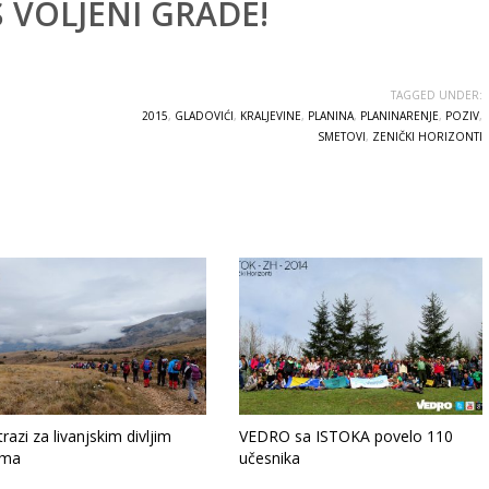
Š VOLJENI GRADE!
TAGGED UNDER:
2015
,
GLADOVIĆI
,
KRALJEVINE
,
PLANINA
,
PLANINARENJE
,
POZIV
,
SMETOVI
,
ZENIČKI HORIZONTI
razi za livanjskim divljim
VEDRO sa ISTOKA povelo 110
ima
učesnika