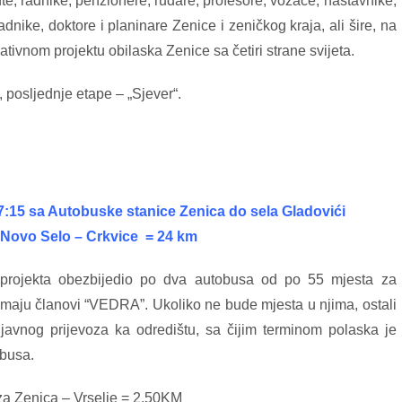
, radnike, penzionere, rudare, profesore, vozače, nastavnike,
 radnike, doktore i planinare Zenice i zeničkog kraja, ali šire, na
ivnom projektu obilaska Zenice sa četiri strane svijeta.
, posljednje etape – „Sjever“.
 07:15 sa Autobuske stanice Zenica do sela Gladovići
– Novo Selo – Crkvice = 24 km
 projekta obezbijedio po dva autobusa od po 55 mjesta za
imaju članovi “VEDRA”. Ukoliko ne bude mjesta u njima, ostali
javnog prijevoza ka odredištu, sa čijim terminom polaska je
obusa.
za Zenica – Vrselje = 2,50KM