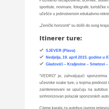
Pozivamo nezaposlene, učenike, studente
sportiste, novinare, fotografe, turističke
učešće u jedinstvenom edukativno-rekreat
„Zenički horizonti“ su došli do svog kraja
Itinerer ture:
SJEVER (Plava)
Nedjelja, 19. april 2015. godine u
Gladovići – Kraljevine – Smetovi 
“VEDRO” je, zahvaljujući sponzorima
učesnike svake ture, u kojima prednost 
zainteresovani se upućuju na autobus 
sinhronizovan polazak sponzorskih aut
Cijene karata za autobus javnog prijevo