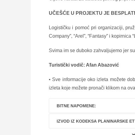
UČEŠĆE U PROJEKTU JE BESPLAT
Logističku i pomoć pri organizaciji, pru
Company”, “Arel”, “Fantasy” i kopirnica “L
Svima im se duboko zahvaljujemo jer su p
Turistički vodič: Afan Abazović
• Sve informacije oko izleta možete do
izleta koje možete pronači klikom na ovaj
BITNE NAPOMENE:
IZVOD IZ KODEKSA PLANINARSKE ET