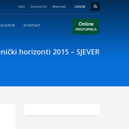
FAQ
ZenicaTrči
Webmail
LOGIN
Online
ALERIJE
KONTAKT
PRISTUPNICA
nički horizonti 2015 – SJEVER