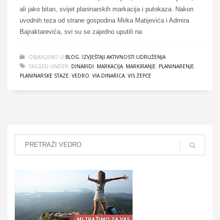
ali jako bitan, svijet planinarskih markacija i putokaza. Nakon
uvodnih teza od strane gospodina Mirka Matijevića i Admira
Bajraktarevića, svi su se zajedno uputili na
OBJAVLJENO U
BLOG
,
IZVJEŠTAJI AKTIVNOSTI UDRUŽENJA
TAGGED UNDER:
DINARIDI
,
MARKACIJA
,
MARKIRANJE
,
PLANINARENJE
,
PLANINARSKE STAZE
,
VEDRO
,
VIA DINARICA
,
VIS ŽEPĆE