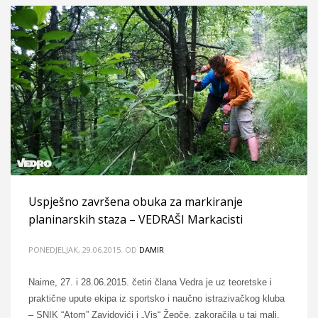
Uspješno završena obuka za markiranje
planinarskih staza – VEDRAŠI Markacisti
PONEDJELJAK, 29.06.2015.
OD
DAMIR
Naime, 27. i 28.06.2015. četiri člana Vedra je uz teoretske i
praktične upute ekipa iz sportsko i naučno istrazivačkog kluba
– SNIK “Atom” Zavidovići i „Vis“ Žepče, zakoračila u taj mali,