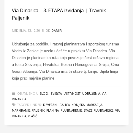
Via Dinarica – 3. ETAPA izviđanja | Travnik –
Paljenik
NEDJELJA, 13.12.2015.
OD
DAMIR
Udruženje za podršku i razvoj planinarstva i sportskog turizma
Vedro iz Zenice je uzelo učešće u projektu Via Dinarica. Via
Dinarica je planinarska ruta koja povezuje šest država regiona,
a to su Slovenija, Hrvatska, Bosna i Hercegovina, Srbija, Crna
Gora i Albanija. Via Dinarica ima tri staze tj. Linije. Bijela linija
koja prati najviše planine
OBJAVLJENO U
BLOG
,
IZVJEŠTAJI AKTIVNOSTI UDRUŽENJA
,
VIA
DINARICA
TAGGED UNDER:
DEVEČANI
,
GALICA
,
KONJSKA
,
MARKACIJA
,
MARKIRANJE
,
PALJENIK
,
PLANINA
,
PLANINARENJE
,
STAZE PLANINARSKE
,
VIA
DINARICA
,
VLAŠIĆ