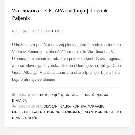
Via Dinarica – 3. ETAPA izviđanja | Travnik –
Paljenik
NEDJELJA, 13.12.2015.
OD
DAMIR
Udruženje za podršku i razvoj planinarstva i sportskog turizma
Vedro iz Zenice je uzelo učešće u projektu Via Dinarica. Via
Dinarica je planinarska ruta koja povezuje šest država regiona,
a to su Slovenija, Hrvatska, Bosna i Hercegovina, Srbija, Crna
Gora i Albanija. Via Dinarica ima tri staze tj. Linije. Bijela linija
koja prati najviše planine
OBJAVLJENO U
BLOG
,
IZVJEŠTAJI AKTIVNOSTI UDRUŽENJA
,
VIA
DINARICA
TAGGED UNDER:
DEVEČANI
,
GALICA
,
KONJSKA
,
MARKACIJA
,
MARKIRANJE
,
PALJENIK
,
PLANINA
,
PLANINARENJE
,
STAZE PLANINARSKE
,
VIA
DINARICA
,
VLAŠIĆ