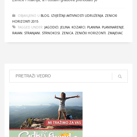
OBJAVLJENO U
BLOG
,
IZVJEŠTAJI AKTIVNOSTI UDRUŽENJA
,
ZENICKI
HORIZONTI 2015
TAGGED UNDER:
JAGODIĆI
,
JELINA
,
KOZARCI
,
PLANINA
,
PLANINARENJE
,
RAVAN
,
STRANJANI
,
STRNOKOSI
,
ZENICA
,
ZENIČKI HORIZONTI
,
ZMAJEVAC