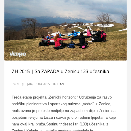
ZH 2015 | Sa ZAPADA u Zenicu 133 učesnika
PONEDJELJAK, 13.04.2015.
OD
DAMIR
Treća etapa projekta „Zenički horizonti“ Udruženja za razvoj i
podršku planinarstva i sportskog turizma „Vedro“ iz Zenice,
realizovana je protekle nedjelje na zapadnom dijelu Zenice sa
posjetom releju na Liscu i uživanju u prirodnim ljepotama koje
nam ovaj kraj pruža.Stotinu trideset i tri (133) učesnika iz
Zenice i Kaknja, a i ostalih gradova prehodalo je