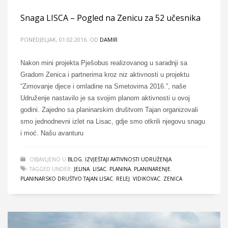
Snaga LISCA – Pogled na Zenicu za 52 učesnika
PONEDJELJAK, 01.02.2016.
OD
DAMIR
Nakon mini projekta Pješobus realizovanog u saradnji sa
Gradom Zenica i partnerima kroz niz aktivnosti u projektu
“Zimovanje djece i omladine na Smetovima 2016.”, naše
Udruženje nastavilo je sa svojim planom aktivnosti u ovoj
godini. Zajedno sa planinarskim društvom Tajan organizovali
smo jednodnevni izlet na Lisac, gdje smo otkrili njegovu snagu
i moć. Našu avanturu
OBJAVLJENO U
BLOG
,
IZVJEŠTAJI AKTIVNOSTI UDRUŽENJA
TAGGED UNDER:
JELINA
,
LISAC
,
PLANINA
,
PLANINARENJE
,
PLANINARSKO DRUŠTVO TAJAN LISAC
,
RELEJ
,
VIDIKOVAC
,
ZENICA