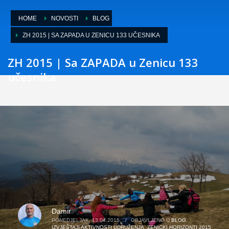
HOME
NOVOSTI
BLOG
ZH 2015 | SA ZAPADA U ZENICU 133 UČESNIKA
ZH 2015 | Sa ZAPADA u Zenicu 133
učesnika
Damir
PONEDJELJAK, 13.04.2015.
/
OBJAVLJENO U
BLOG
,
IZVJEŠTAJI AKTIVNOSTI UDRUŽENJA
,
ZENICKI HORIZONTI 2015