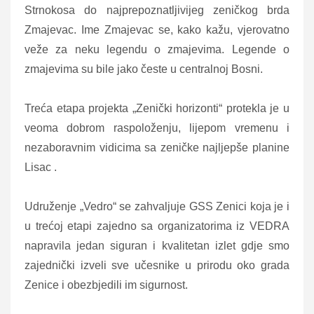
Strnokosa do najprepoznatljivijeg zeničkog brda
Zmajevac. Ime Zmajevac se, kako kažu, vjerovatno
veže za neku legendu o zmajevima. Legende o
zmajevima su bile jako česte u centralnoj Bosni.
Treća etapa projekta „Zenički horizonti“ protekla je u
veoma dobrom raspoloženju, lijepom vremenu i
nezaboravnim vidicima sa zeničke najljepše planine
Lisac .
Udruženje „Vedro“ se zahvaljuje GSS Zenici koja je i
u trećoj etapi zajedno sa organizatorima iz VEDRA
napravila jedan siguran i kvalitetan izlet gdje smo
zajednički izveli sve učesnike u prirodu oko grada
Zenice i obezbjedili im sigurnost.