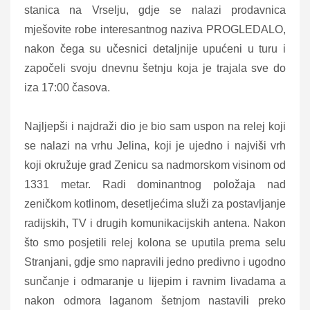
stanica na Vrselju, gdje se nalazi prodavnica
mješovite robe interesantnog naziva PROGLEDALO,
nakon čega su učesnici detaljnije upućeni u turu i
započeli svoju dnevnu šetnju koja je trajala sve do
iza 17:00 časova.
Najljepši i najdraži dio je bio sam uspon na relej koji
se nalazi na vrhu Jelina, koji je ujedno i najviši vrh
koji okružuje grad Zenicu sa nadmorskom visinom od
1331 metar. Radi dominantnog položaja nad
zeničkom kotlinom, desetljećima služi za postavljanje
radijskih, TV i drugih komunikacijskih antena. Nakon
što smo posjetili relej kolona se uputila prema selu
Stranjani, gdje smo napravili jedno predivno i ugodno
sunčanje i odmaranje u lijepim i ravnim livadama a
nakon odmora laganom šetnjom nastavili preko