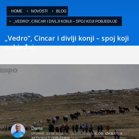
HOME
NOVOSTI
BLOG
„VEDRO“, CINCAR I DIVLJI KONJI – SPOJ KOJI POBJEĐUJE
„Vedro“, Cincar i divlji konji – spoj koji
pobjeđuje
Damir
UTORAK, 23.09.2014.
/
OBJAVLJENO U
BLOG
,
IZVJEŠTAJI
AKTIVNOSTI UDRUŽENJA