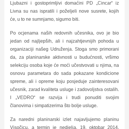
Ljubazni i gostoprimljivi domaćini PD „Cincar“ iz
Livna su nas ispratili i poželjeli nove susrete, kojih
će, u to ne sumnjamo, sigurno biti.
Po ocjenama naših redovnih učesnika, ovo je bio
jedan od najljepših, ali i najzahtjevnijih pohoda u
organizaciji našeg Udruženja. Stoga smo primorani
da, za planinarske aktivnosti u budućnosti, vršimo
selekciju osoba koje će moći učestvovati u njima, na
osnovu parametara do sada pokazane kondicione
spreme, ali i opreme koju posjeduje zainteresovani
učesnik, zarad kvaliteta usluge i zadovoljstva ostalih.
I „VEDRO“ se razvija i trudi ponuditi svojim
članovima i simpatizerima što bolje usluge.
Za naredni planinarski izlet najavljujemo planinu
Visočicu, a termin je nedjelja, 19. oktobar 2014.