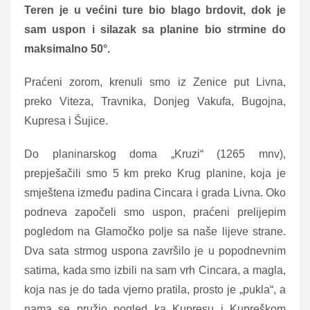
Teren je u većini ture bio blago brdovit, dok je
sam uspon i silazak sa planine bio strmine do
maksimalno 50°.
Praćeni zorom, krenuli smo iz Zenice put Livna,
preko Viteza, Travnika, Donjeg Vakufa, Bugojna,
Kupresa i Šujice.
Do planinarskog doma „Kruzi“ (1265 mnv),
prepješačili smo 5 km preko Krug planine, koja je
smještena između padina Cincara i grada Livna. Oko
podneva započeli smo uspon, praćeni prelijepim
pogledom na Glamočko polje sa naše lijeve strane.
Dva sata strmog uspona završilo je u popodnevnim
satima, kada smo izbili na sam vrh Cincara, a magla,
koja nas je do tada vjerno pratila, prosto je „pukla“, a
nama se pružio pogled ka Kupresu i Kupreškom