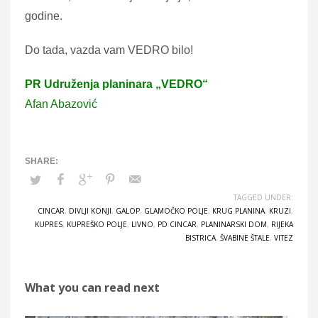
godine.
Do tada, vazda vam VEDRO bilo!
PR Udruženja planinara „VEDRO“
Afan Abazović
TAGGED UNDER:
CINCAR
,
DIVLJI KONJI
,
GALOP
,
GLAMOČKO POLJE
,
KRUG PLANINA
,
KRUZI
,
KUPRES
,
KUPREŠKO POLJE
,
LIVNO
,
PD CINCAR
,
PLANINARSKI DOM
,
RIJEKA
BISTRICA
,
ŠVABINE ŠTALE
,
VITEZ
What you can read next