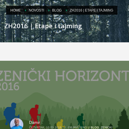
HOME
NOVOSTI
BLOG
ZH2016 | ETAPE I TAJMING
ZH2016 | Etape i tajming
Damir
ČETVRTAK, 10.03.2016.
/
OBJAVLJENO U
BLOG
,
ZENICKI