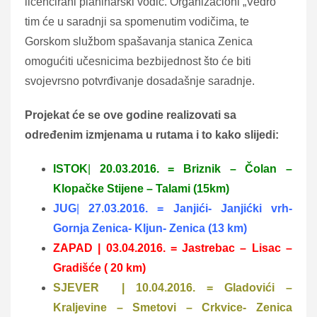
licencirani planinarski vodič. Organizacioni „Vedro“
tim će u saradnji sa spomenutim vodičima, te
Gorskom službom spašavanja stanica Zenica
omogućiti učesnicima bezbijednost što će biti
svojevrsno potvrđivanje dosadašnje saradnje.
Projekat će se ove godine realizovati sa
određenim izmjenama u rutama i to kako slijedi:
ISTOK
|
20.03.2016. = Briznik – Čolan –
Klopačke Stijene – Talami (15km)
JUG
|
27.03.2016. =
Janjići- Janjićki vrh-
Gornja Zenica- Kljun- Zenica
(13 km)
ZAPAD | 03.04.2016. =
Jastrebac – Lisac –
Gradišće
( 20 km)
SJEVER | 10.04.2016. = Gladovići –
Kraljevine – Smetovi – Crkvice- Zenica