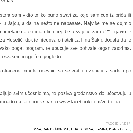
u Vrbas.
tora sam vidio toliko puno stvari za koje sam čuo iz priča ili
ak u Jajcu, a da na nešto ne nabasate. Najviše me se dojmio
 bi rekao da on ima ulicu negdje u svijetu, zar ne?“, izjavio je
a Husetić, dok je njegova prijateljica Ilma Šakić dodala da je
ovako bogat program, te upućuje sve pohvale organizatorima,
nja u svakom mogućem pogledu.
rotraćene minute, učesnici su se vratili u Zenicu, a sudeći po
ljuje svim učesnicima, te poziva građanstvo da učestvuju u
a pronađu na facebook stranici www.facebook.com/vedro.ba.
TAGGED UNDER:
BOSNA
,
DAN DRŽAVNOSTI
,
HERCEGOVINA
,
PLANINA
,
PLANINARENJE
,