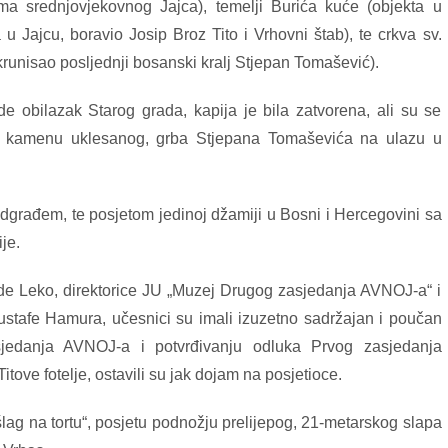
tema srednjovjekovnog Jajca), temelji Burića kuće (objekta u
 Jajcu, boravio Josip Broz Tito i Vrhovni štab), te crkva sv.
e krunisao posljednji bosanski kralj Stjepan Tomašević).
de obilazak Starog grada, kapija je bila zatvorena, ali su se
, u kamenu uklesanog, grba Stjepana Tomaševića na ulazu u
dgrađem, te posjetom jedinoj džamiji u Bosni i Hercegovini sa
je.
de Leko, direktorice JU „Muzej Drugog zasjedanja AVNOJ-a“ i
stafe Hamura, učesnici su imali izuzetno sadržajan i poučan
sjedanja AVNOJ-a i potvrđivanju odluka Prvog zasjedanja
tove fotelje, ostavili su jak dojam na posjetioce.
„šlag na tortu“, posjetu podnožju prelijepog, 21-metarskog slapa