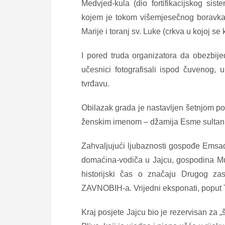
Medvjed-kula (dio fortifikacijskog sis
kojem je tokom višemjesečnog boravka u
Marije i toranj sv. Luke (crkva u kojoj s
I pored truda organizatora da obezbije
učesnici fotografisali ispod čuvenog
tvrđavu.
Obilazak grada je nastavljen šetnjom po
ženskim imenom – džamija Esme sultani
Zahvaljujući ljubaznosti gospođe Emsa
domaćina-vodiča u Jajcu, gospodina Mu
historijski čas o značaju Drugog za
ZAVNOBIH-a. Vrijedni eksponati, poput Ti
Kraj posjete Jajcu bio je rezervisan za 