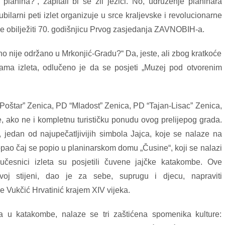
planina?“, zapitali bi se zli jezici. No, udruženje planinara
bilarni peti izlet organizuje u srce kraljevske i revolucionarne
me obilježiti 70. godišnjicu Prvog zasjedanja ZAVNOBIH-a.
 ono nije održano u Mrkonjić-Gradu?“ Da, jeste, ali zbog kratkoće
rama izleta, odlučeno je da se posjeti „Muzej pod otvorenim
Poštar” Zenica, PD “Mladost” Zenica, PD “Tajan-Lisac” Zenica,
sve, ako ne i kompletnu turističku ponudu ovog prelijepog grada.
i, jedan od najupečatljivijih simbola Jajca, koje se nalaze na
opao čaj se popio u planinarskom domu „Čusine“, koji se nalazi
učesnici izleta su posjetili čuvene jajčke katakombe. Ove
voj stijeni, dao je za sebe, suprugu i djecu, napraviti
 Vukčić Hrvatinić krajem XIV vijeka.
 u katakombe, nalaze se tri zaštićena spomenika kulture: