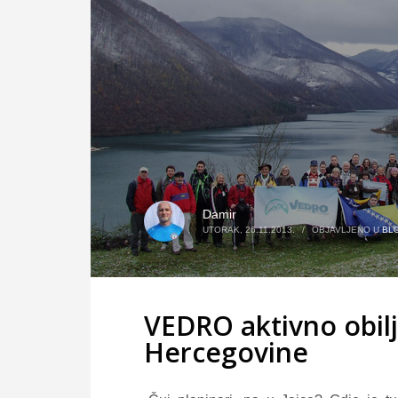
Damir
UTORAK, 26.11.2013.
/
OBJAVLJENO U
BL
VEDRO aktivno obilj
Hercegovine