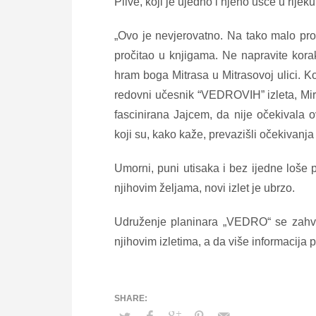
Plive, koji je ujedno i njeno ušće u rijek
„Ovo je nevjerovatno. Na tako malo pros
pročitao u knjigama. Ne napravite kor
hram boga Mitrasa u Mitrasovoj ulici. Ko
redovni učesnik “VEDROVIH” izleta, Mirz
fascinirana Jajcem, da nije očekivala 
koji su, kako kaže, prevazišli očekiva
Umorni, puni utisaka i bez ijedne loše p
njihovim željama, novi izlet je ubrzo.
Udruženje planinara „VEDRO“ se zahva
njihovim izletima, a da više informacij