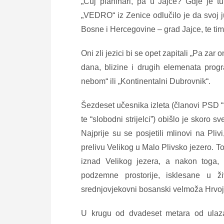
„Čuj planinari, pa u Jajce? Gdje je tu 
„VEDRO“ iz Zenice odlučilo je da svoj ju
Bosne i Hercegovine – grad Jajce, te ti
Oni zli jezici bi se opet zapitali „Pa zar
dana, blizine i drugih elemenata prog
nebom“ ili „Kontinentalni Dubrovnik“.
Šezdeset učesnika izleta (članovi PSD “
te “slobodni strijelci”) obišlo je skoro 
Najprije su se posjetili mlinovi na Pliv
prelivu Velikog u Malo Plivsko jezero. T
iznad Velikog jezera, a nakon toga, 
podzemne prostorije, isklesane u ži
srednjovjekovni bosanski velmoža Hrvoje
U krugu od dvadeset metara od ulaza