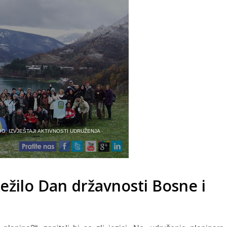
OG
,
IZVJEŠTAJI AKTIVNOSTI UDRUŽENJA
ežilo Dan državnosti Bosne i