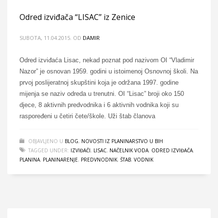
Odred izviđača “LISAC” iz Zenice
SUBOTA, 11.04.2015.
OD
DAMIR
Odred izviđaća Lisac, nekad poznat pod nazivom OI “Vladimir
Nazor” je osnovan 1959. godini u istoimenoj Osnovnoj školi. Na
prvoj poslijeratnoj skupštini koja je održana 1997. godine
mijenja se naziv odreda u trenutni. OI “Lisac” broji oko 150
djece, 8 aktivnih predvodnika i 6 aktivnih vodnika koji su
raspoređeni u četiri čete/škole. Uži štab članova
OBJAVLJENO U
BLOG
,
NOVOSTI IZ PLANINARSTVO U BIH
TAGGED UNDER:
IZVIĐAČI
,
LISAC
,
NAČELNIK VODA
,
ODRED IZVIĐAČA
,
PLANINA
,
PLANINARENJE
,
PREDVNODNIK
,
ŠTAB
,
VODNIK