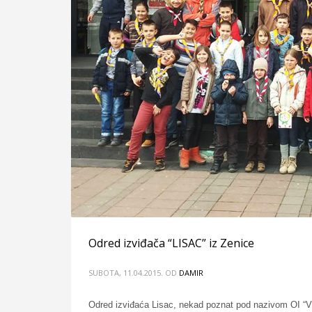
Odred izviđača “LISAC” iz Zenice
SUBOTA, 11.04.2015.
OD
DAMIR
Odred izviđaća Lisac, nekad poznat pod nazivom OI “Vl