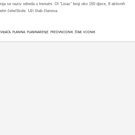
nja se naziv odreda u trenutni. OI “Lisac” broji oko 150 djece, 8 aktivnih
etiri čete/škole. Uži štab članova
VIĐAČA
,
PLANINA
,
PLANINARENJE
,
PREDVNODNIK
,
ŠTAB
,
VODNIK