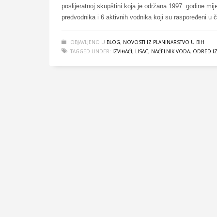
poslijeratnoj skupštini koja je održana 1997. godine mije
predvodnika i 6 aktivnih vodnika koji su raspoređeni u č
OBJAVLJENO U
BLOG
,
NOVOSTI IZ PLANINARSTVO U BIH
TAGGED UNDER:
IZVIĐAČI
,
LISAC
,
NAČELNIK VODA
,
ODRED IZ