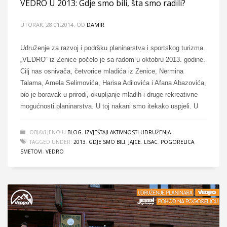
VEDRO U 2013: Gdje smo bili, šta smo radili?
UTORAK, 28.01.2014.
OD
DAMIR
Udruženje za razvoj i podršku planinarstva i sportskog turizma
„VEDRO“ iz Zenice počelo je sa radom u oktobru 2013. godine.
Cilj nas osnivača, četvorice mladića iz Zenice, Nermina
Talama, Amela Selimovića, Harisa Adilovića i Afana Abazovića,
bio je boravak u prirodi, okupljanje mladih i druge rekreativne
mogućnosti planinarstva. U toj nakani smo itekako uspjeli. U
OBJAVLJENO U
BLOG
,
IZVJEŠTAJI AKTIVNOSTI UDRUŽENJA
TAGGED UNDER:
2013
,
GDJE SMO BILI
,
JAJCE
,
LISAC
,
POGORELICA
,
SMETOVI
,
VEDRO