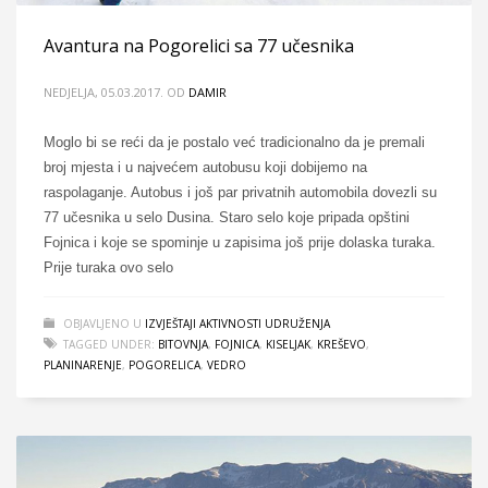
Avantura na Pogorelici sa 77 učesnika
NEDJELJA, 05.03.2017.
OD
DAMIR
Moglo bi se reći da je postalo već tradicionalno da je premali
broj mjesta i u najvećem autobusu koji dobijemo na
raspolaganje. Autobus i još par privatnih automobila dovezli su
77 učesnika u selo Dusina. Staro selo koje pripada opštini
Fojnica i koje se spominje u zapisima još prije dolaska turaka.
Prije turaka ovo selo
OBJAVLJENO U
IZVJEŠTAJI AKTIVNOSTI UDRUŽENJA
TAGGED UNDER:
BITOVNJA
,
FOJNICA
,
KISELJAK
,
KREŠEVO
,
PLANINARENJE
,
POGORELICA
,
VEDRO