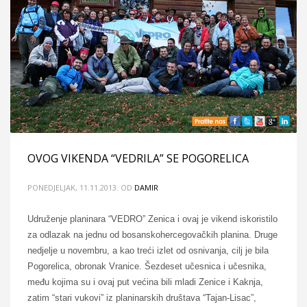
OVOG VIKENDA “VEDRILA” SE POGORELICA
PONEDJELJAK, 11.11.2013.
OD
DAMIR
Udruženje planinara “VEDRO” Zenica i ovaj je vikend iskoristilo
za odlazak na jednu od bosanskohercegovačkih planina. Druge
nedjelje u novembru, a kao treći izlet od osnivanja, cilj je bila
Pogorelica, obronak Vranice. Šezdeset učesnica i učesnika,
među kojima su i ovaj put većina bili mladi Zenice i Kaknja,
zatim “stari vukovi” iz planinarskih društava “Tajan-Lisac”,