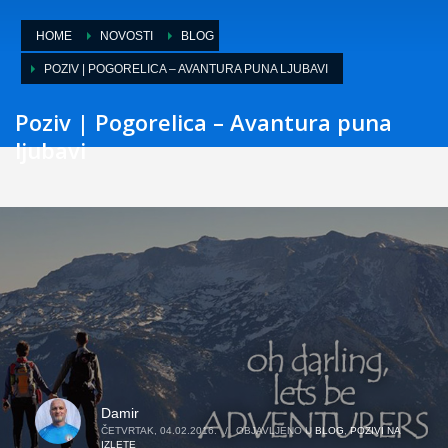
HOME
NOVOSTI
BLOG
POZIV | POGORELICA – AVANTURA PUNA LJUBAVI
Poziv | Pogorelica – Avantura puna
ljubavi
Damir
ČETVRTAK, 04.02.2016.
/
OBJAVLJENO U
BLOG
,
POZIVI NA
IZLETE