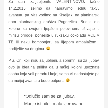
Za dan zaljubljenih, VALENTINOVO, tačno
14.2.2015. želimo da napravimo jednu takvu
avanturu pa Vas vodimo na Kiseljak, na planinarski
dom planinarskog društva Pogorelica. Budite dio
ko
lone sa svojom ljepšom polovinom, uživajte u
mirisu prirode, ponesite u ruksaku čokoladu VOLIM
TE ili neku bombonjeru sa lijepom ambalažom i
podijelite sa drugima.
P.S. Oni koji nisu zaljubljeni, a spremni su za ljubav,
ovo je idealna prilika da u našoj koloni upoznate
osobu koja voli prirodu i kojoj samo Vi nedostajete pa
da mu/joj avantura bude potpuna
“Odlučio sam se za ljubav.
Manje istinito i malo vjerovatno,