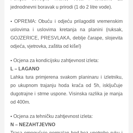
jednodnevni boravak u prirodi (1 do 2 litre vode).
• OPREMA: Obuću i odjeću prilagoditi vremenskim
uslovima i uslovima kretanja na planini (ruksak,
GOJZERICE, PRESVLAKA, deblje čarape, slojevita
odjeća, vjetrovka, zaštita od kiše!)
• Ocjena za kondicijsku zahtjevnost izleta:
L – LAGANO
Lahka tura primjerena svakom planinaru i izletniku,
po ukupnom trajanju hoda kraća od 5h, isključuje
dugotrajne i strme uspone. Visinska razlika je manja
od 400m.
• Ocjena za tehničku zahtjevnost izleta:
N – NEZAHTJEVNO
Trasa omogućuje normalan hod bez upotrebe ruku i