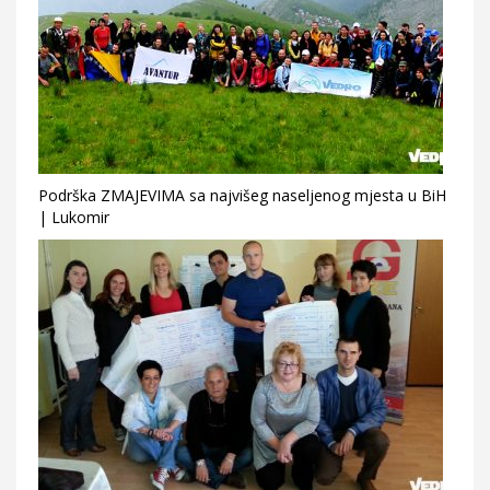
Podrška ZMAJEVIMA sa najvišeg naseljenog mjesta u BiH
| Lukomir