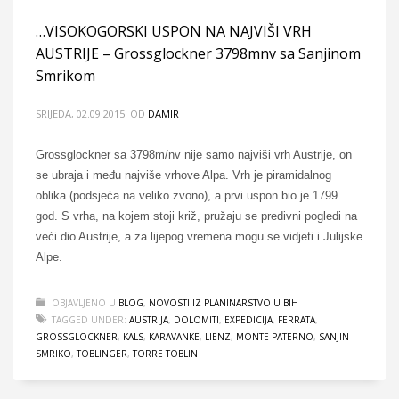
…VISOKOGORSKI USPON NA NAJVIŠI VRH
AUSTRIJE – Grossglockner 3798mnv sa Sanjinom
Smrikom
SRIJEDA, 02.09.2015.
OD
DAMIR
Grossglockner sa 3798m/nv nije samo najviši vrh Austrije, on
se ubraja i među najviše vrhove Alpa. Vrh je piramidalnog
oblika (podsjeća na veliko zvono), a prvi uspon bio je 1799.
god. S vrha, na kojem stoji križ, pružaju se predivni pogledi na
veći dio Austrije, a za lijepog vremena mogu se vidjeti i Julijske
Alpe.
OBJAVLJENO U
BLOG
,
NOVOSTI IZ PLANINARSTVO U BIH
TAGGED UNDER:
AUSTRIJA
,
DOLOMITI
,
EXPEDICIJA
,
FERRATA
,
GROSSGLOCKNER
,
KALS
,
KARAVANKE
,
LIENZ
,
MONTE PATERNO
,
SANJIN
SMRIKO
,
TOBLINGER
,
TORRE TOBLIN