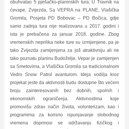
obuhvatao 5 pješačko-planinskih tura: U Travnik na
ćevape, Zvijezda, Sa VEPRA na PLANE, Vlašička
Gromila, Posjeta PD Bobovac – PD Bočica, gdje
samo zadnja tura nije realizovana u 2017. godini i
ista je prebačena za januar 2018. godine. Zbog
vremenskih neprilika neke ture su izmijenjene, pa je
tako Zvijezda zamijenjena za još atraktivniju ali ne
tako poznatu planinu Budoželje, Vepar je zamijenjen
sa Smetovima, a Vlašička Gromila sa tradicionalnom
Vedro Snow Patrol avanturom. Ideja vodilja kroz
projekat jeste da aktivnosti budu dostupne što većem
broju zainteresovanih bez dobnih, spolnih i
ekonomskih ograničenja. Aktivnostima koje
promovišu zdrav način života, volonterizam, kao i
programima za korisno ispunjavanje slobodnog
vremena doprinosi se održavanju fizičkog i