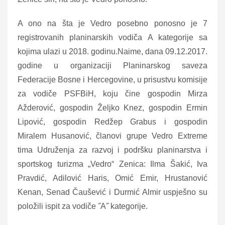
A ono na šta je Vedro posebno ponosno je 7
registrovanih planinarskih vodiča A kategorije sa
kojima ulazi u 2018. godinu.Naime, dana 09.12.2017.
godine u organizaciji Planinarskog saveza
Federacije Bosne i Hercegovine, u prisustvu komisije
za vodiče PSFBiH, koju čine gospodin Mirza
Ažderović, gospodin Željko Knez, gospodin Ermin
Lipović, gospodin Redžep Grabus i gospodin
Miralem Husanović, članovi grupe Vedro Extreme
tima Udruženja za razvoj i podršku planinarstva i
sportskog turizma „Vedro“ Zenica: Ilma Šakić, Iva
Pravdić, Adilović Haris, Omić Emir, Hrustanović
Kenan, Senad Čaušević i Durmić Almir uspješno su
položili ispit za vodiče ˝A˝ kategorije.