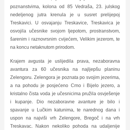
poznanstvima, kolona od 85 Vedraša, 23. julskog
nedeljenog jutra krenula je u susret prelijepoj
Treskavici. U osvajanju Treskavice, Treskavica je
osvojila učesnike svojom ljepotom, prostranstvom,
šarenim i raznovrsnim cvijećem, Velikim jezerom, te
na koncu netaknutom prirodom.
Krajem avgusta je uslijedila prava, nezaboravna
avantura za 60 učesnika na najljepšu planinu
Zelengoru. Zelengora je poznata po svojim jezerima,
a na pohodu je posjećeno Crno i Bijelo jezero, a
kristalno čista voda je učesnicima pružila osvješenje
i kupanje. Dio nezaboravne avanture je bilo i
spavanje u Lučkim katunima, te narednog dana i
uspon na najviši vrh Zelengore, Bregoč i na vrh
Treskavac. Nakon nekoliko pohoda na udaljenije