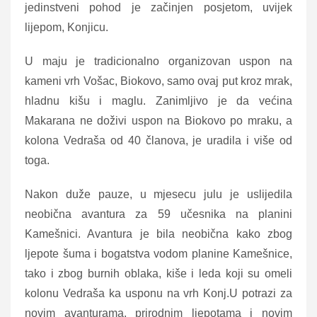
jedinstveni pohod je začinjen posjetom, uvijek
lijepom, Konjicu.
U maju je tradicionalno organizovan uspon na
kameni vrh Vošac, Biokovo, samo ovaj put kroz mrak,
hladnu kišu i maglu. Zanimljivo je da većina
Makarana ne doživi uspon na Biokovo po mraku, a
kolona Vedraša od 40 članova, je uradila i više od
toga.
Nakon duže pauze, u mjesecu julu je uslijedila
neobična avantura za 59 učesnika na planini
Kamešnici. Avantura je bila neobična kako zbog
ljepote šuma i bogatstva vodom planine Kamešnice,
tako i zbog burnih oblaka, kiše i leda koji su omeli
kolonu Vedraša ka usponu na vrh Konj.U potrazi za
novim avanturama, prirodnim ljepotama i novim