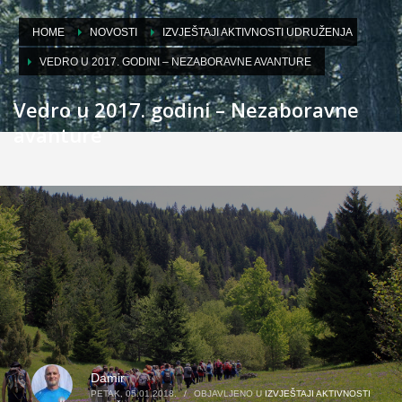
HOME
NOVOSTI
IZVJEŠTAJI AKTIVNOSTI UDRUŽENJA
VEDRO U 2017. GODINI – NEZABORAVNE AVANTURE
Vedro u 2017. godini – Nezaboravne
avanture
Damir
PETAK, 05.01.2018.
/
OBJAVLJENO U
IZVJEŠTAJI AKTIVNOSTI