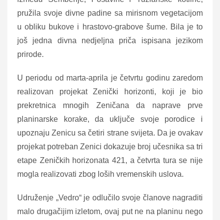
pružila svoje divne padine sa mirisnom vegetacijom
u obliku bukove i hrastovo-grabove šume. Bila je to
još jedna divna nedjeljna priča ispisana jezikom
prirode.
U periodu od marta-aprila je četvrtu godinu zaredom
realizovan projekat Zenički horizonti, koji je bio
prekretnica mnogih Zeničana da naprave prve
planinarske korake, da uključe svoje porodice i
upoznaju Zenicu sa četiri strane svijeta. Da je ovakav
projekat potreban Zenici dokazuje broj učesnika sa tri
etape Zeničkih horizonata 421, a četvrta tura se nije
mogla realizovati zbog loših vremenskih uslova.
Udruženje „Vedro“ je odlučilo svoje članove nagraditi
malo drugačijim izletom, ovaj put ne na planinu nego