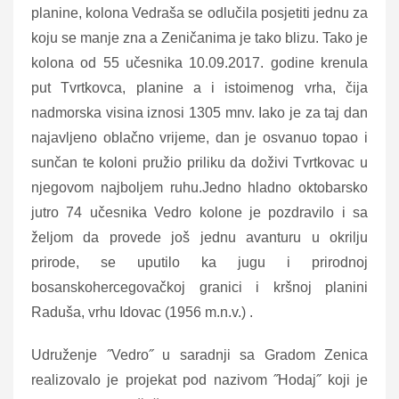
planine, kolona Vedraša se odlučila posjetiti jednu za
koju se manje zna a Zeničanima je tako blizu. Tako je
kolona od 55 učesnika 10.09.2017. godine krenula
put Tvrtkovca, planine a i istoimenog vrha, čija
nadmorska visina iznosi 1305 mnv. Iako je za taj dan
najavljeno oblačno vrijeme, dan je osvanuo topao i
sunčan te koloni pružio priliku da doživi Tvrtkovac u
njegovom najboljem ruhu.Jedno hladno oktobarsko
jutro 74 učesnika Vedro kolone je pozdravilo i sa
željom da provede još jednu avanturu u okrilju
prirode, se uputilo ka jugu i prirodnoj
bosanskohercegovačkoj granici i kršnoj planini
Raduša, vrhu Idovac (1956 m.n.v.) .
Udruženje ˝Vedro˝ u saradnji sa Gradom Zenica
realizovalo je projekat pod nazivom ˝Hodaj˝ koji je