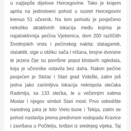
u najljepše dijelove Hercegovine. Tako je krajem
aprila na jedinstveni pohod u susret Hercegovini
krenuo 51 učesnik. Na tom pohodu je posječeno
nekoliko atraktivnih lokacija među kojima je
najatraktivnija pećina Vjetrenica, dom 200 različitih
životinjskih vrsta i pećinskog nakita: stalagamiti,
stalaktiti, sige u obliku sača i nišana, brojne dvorane
te jezera čije su površine poput blistavih ogledala,
koja je učesnike ostavila bez daha. Nakon pećine
posjećen je Stolac i Stari grad Vidoški, zatim još
jedna jako zanimljiva lokacija nekropola stećaka
Radimlja, sa 133 stećka, te u večernjim satima
Mostar i njegov simbol Stari most. Prvo odredište
narednog jutra je bilo Vrelo bune i Tekija, zatim se
pohod nastavlja prema predivnom vodopadu Kravice
i završava u Počitelju, tvrđavi iz srednjeg vijeka. Taj