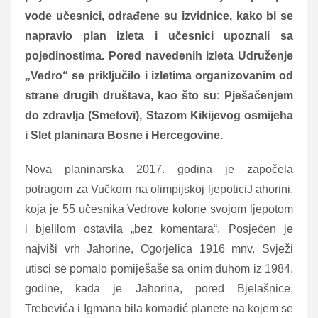
vode učesnici, odrađene su izvidnice, kako bi se
napravio plan izleta i učesnici upoznali sa
pojedinostima. Pored navedenih izleta Udruženje
„Vedro“ se priključilo i izletima organizovanim od
strane drugih društava, kao što su: Pješačenjem
do zdravlja (Smetovi), Stazom Kikijevog osmijeha
i Slet planinara Bosne i Hercegovine.
Nova planinarska 2017. godina je započela
potragom za Vučkom na olimpijskoj ljepoticiJ ahorini,
koja je 55 učesnika Vedrove kolone svojom ljepotom
i bjelilom ostavila „bez komentara“. Posjećen je
najviši vrh Jahorine, Ogorjelica 1916 mnv. Svježi
utisci se pomalo pomiješaše sa onim duhom iz 1984.
godine, kada je Jahorina, pored Bjelašnice,
Trebevića i Igmana bila komadić planete na kojem se