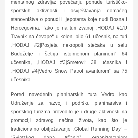
mentalnog zdravlja; povećanju ponude turističko-
sportskih aktivnosti i osvještavanja domaćeg
stanovništva o ponudi i ljepotama koje nudi Bosna i
Hercegovina. Tako je na turi zvanoj „HODAJ #1/U
Travnik na ćevape“ u koloni bilo 61 učesnik, na turi
„HODAJ #2|Posjeta nekropoli stećaka u selu
Budoželje i šetnja istoimenom planinom“ 64
učesnika, „HODAJ #3|Smetovi“ 38 učesnika i
„HODAJ #4|Vedro Snow Patrol avanturom“ sa 75
učesnika.
Pored navedenih planinarskih tura Vedro kao
Udruženje za razvoj i podršku planinarstva i
sportskog turizma provodilo je i druge aktivnosti na
promociji zdravog načina života, kao što je
tradicionalno obilježavanje „Global Running Day“ –
“Svjetskog dana trčanja”, organizovanjem