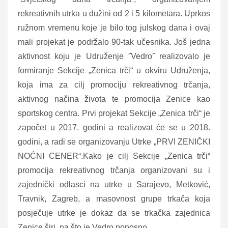
rekreativnih utrka u dužini od 2 i 5 kilometara. Uprkos
ružnom vremenu koje je bilo tog julskog dana i ovaj
mali projekat je podržalo 90-tak učesnika. Još jedna
aktivnost koju je Udruženje ˝Vedro˝ realizovalo je
formiranje Sekcije „Zenica trči“ u okviru Udruženja,
koja ima za cilj promociju rekreativnog trčanja,
aktivnog načina života te promocija Zenice kao
sportskog centra. Prvi projekat Sekcije „Zenica trči“ je
započet u 2017. godini a realizovat će se u 2018.
godini, a radi se organizovanju Utrke „PRVI ZENIČKI
NOĆNI CENER“.Kako je cilj Sekcije „Zenica trči“
promocija rekreativnog trčanja organizovani su i
zajednički odlasci na utrke u Sarajevo, Metković,
Travnik, Zagreb, a masovnost grupe trkača koja
posječuje utrke je dokaz da se trkačka zajednica
Zenice širi, na što je Vedro ponosno.