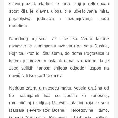
slavio praznik mladosti i sporta i koji je reflektovao
sport čija je glavna uloga bila učvršćivanja mira,
prijateljstva, jedinstva i razumijevanja među
narodima.
Narednog mjeseca 77 učesnika Vedro kolone
nastavilo je planinarsku avanturu od sela Dusine,
Fojnica, kroz idiličnu šumu, do doma Pogorelica u
kojem je proveden ostatak dana, s obzirom da je
zbog velikih nanosa snijega odgođen uspon na
najviši vrh Kozice 1437 mnv.
Nedugo zatim, u mjesecu martu, vesela družina od
85 nasmijanih lica se uputila ka zanosnoj,
romantičnoj i dirljivoj Majevici, planini koja je sebi
izabrala sjevero-istok Bosne i Hercegovine i tamo,
između Semberije, Posavine i Tuzlanske kotline,