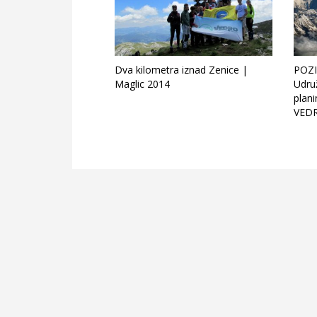
Dva kilometra iznad Zenice |
POZI
Maglic 2014
Udruž
plani
VED