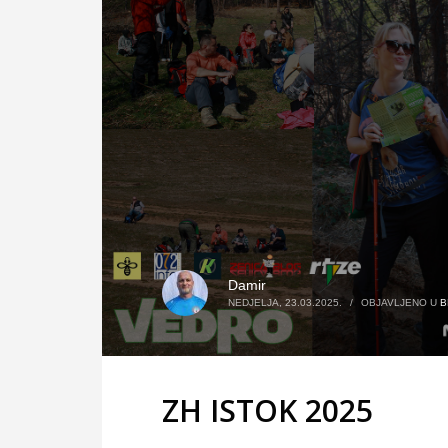
Damir
NEDJELJA, 23.03.2025.
/
OBJAVLJENO U
B
ZH ISTOK 2025