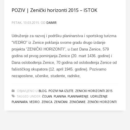
POZIV | Zenički horizonti 2015 – ISTOK
PETAK, 13.03.2015.
OD
DAMIR
Udruženje za razvoj i podršku planinarstva i sportskog turizma
“VEDRO” iz Zenice poklanja svome gradu drugo izdanje
projekta “ZENIČKI HORIZONTI”, u čast Dana Zenice, 579
godina od prvog pominjanja Zenice (20. mart 1436. godine) i
Dana oslobođenja Zenice, 70 godina od oslobođenja Zenice od
fašističkog okupatora (12. april 1945. godine). Pozivamo
nezaposlene, učenike, studente, radnike,
OBJAVLJENO U
BLOG
,
POZIVI NA IZLETE
,
ZENICKI HORIZONTI 2015
TAGGED UNDER:
ČOLAN
,
PLANINA
,
PLANINARENJE
,
UDRUŽENJE
PLANINARA
,
VEDRO
,
ZENICA
,
ZENIČANI
,
ZENIČANKE
,
ZENIČKI HORIZONTI