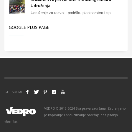
Udruženja
Udruženje za razvoj i podršku planinarstva i sp...
GOOGLE PLUS PAGE
GET SOCIAL
VEDRO © 2013-2024 Sva prava zadržana. Zabranjeno
je kopiranje i preuzimanje sadržaja bez pitanja
vlasnika.