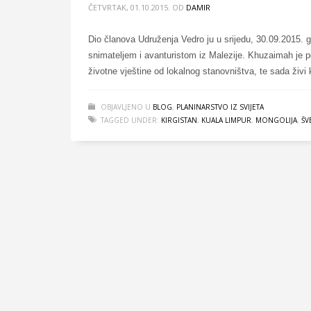
ČETVRTAK, 01.10.2015.
OD
DAMIR
Dio članova Udruženja Vedro ju u srijedu, 30.09.2015. 
snimateljem i avanturistom iz Malezije. Khuzaimah je po
životne vještine od lokalnog stanovništva, te sada živi
OBJAVLJENO U
BLOG
,
PLANINARSTVO IZ SVIJETA
TAGGED UNDER:
KIRGISTAN
,
KUALA LIMPUR
,
MONGOLIJA
,
ŠV