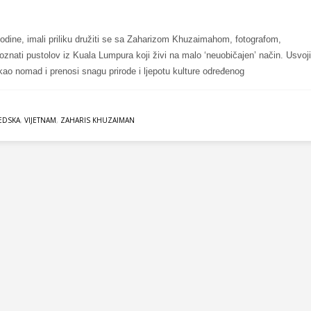
godine, imali priliku družiti se sa Zaharizom Khuzaimahom, fotografom,
znati pustolov iz Kuala Lumpura koji živi na malo ‘neuobičajen’ način. Usvoji
 kao nomad i prenosi snagu prirode i ljepotu kulture određenog
EDSKA
,
VIJETNAM
,
ZAHARIS KHUZAIMAN