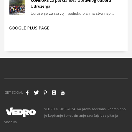
KONKURS za pet članova Upravnog odbora
Udruženja
Udruženje za razvoj i podršku planinarstva i sp...
GOOGLE PLUS PAGE
GET SOCIAL
VEDRO © 2013-2024 Sva prava zadržana. Zabranjeno
je kopiranje i preuzimanje sadržaja bez pitanja
vlasnika.