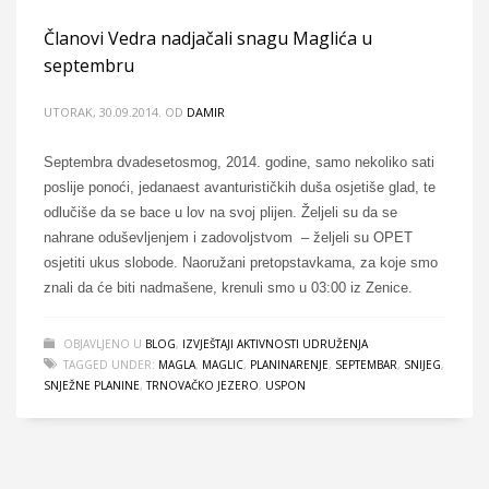
Članovi Vedra nadjačali snagu Maglića u
septembru
UTORAK, 30.09.2014.
OD
DAMIR
Septembra dvadesetosmog, 2014. godine, samo nekoliko sati
poslije ponoći, jedanaest avanturističkih duša osjetiše glad, te
odlučiše da se bace u lov na svoj plijen. Željeli su da se
nahrane oduševljenjem i zadovoljstvom – željeli su OPET
osjetiti ukus slobode. Naoružani pretopstavkama, za koje smo
znali da će biti nadmašene, krenuli smo u 03:00 iz Zenice.
OBJAVLJENO U
BLOG
,
IZVJEŠTAJI AKTIVNOSTI UDRUŽENJA
TAGGED UNDER:
MAGLA
,
MAGLIC
,
PLANINARENJE
,
SEPTEMBAR
,
SNIJEG
,
SNJEŽNE PLANINE
,
TRNOVAČKO JEZERO
,
USPON