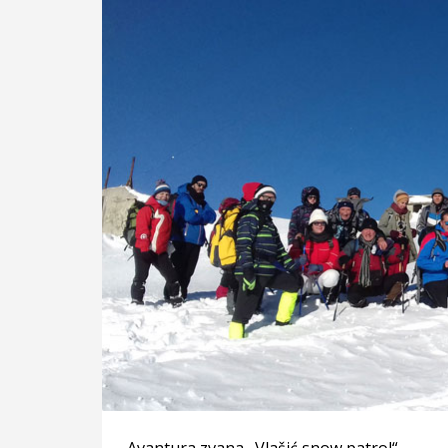
Avantura zvana „Vlašić snow patrol“