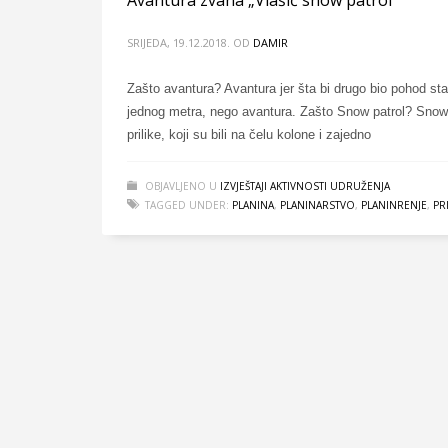
SRIJEDA, 19.12.2018.
OD
DAMIR
Zašto avantura? Avantura jer šta bi drugo bio pohod sta
jednog metra, nego avantura. Zašto Snow patrol? Snow pa
prilike, koji su bili na čelu kolone i zajedno
OBJAVLJENO U
IZVJEŠTAJI AKTIVNOSTI UDRUŽENJA
TAGGED UNDER:
PLANINA
,
PLANINARSTVO
,
PLANINRENJE
,
PR