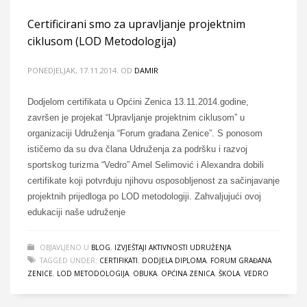
Certificirani smo za upravljanje projektnim
ciklusom (LOD Metodologija)
PONEDJELJAK, 17.11.2014.
OD
DAMIR
Dodjelom certifikata u Općini Zenica 13.11.2014.godine,
završen je projekat “Upravljanje projektnim ciklusom” u
organizaciji Udruženja “Forum građana Zenice”. S ponosom
ističemo da su dva člana Udruženja za podršku i razvoj
sportskog turizma “Vedro” Amel Selimović i Alexandra dobili
certifikate koji potvrđuju njihovu osposobljenost za sačinjavanje
projektnih prijedloga po LOD metodologiji. Zahvaljujući ovoj
edukaciji naše udruženje
OBJAVLJENO U
BLOG
,
IZVJEŠTAJI AKTIVNOSTI UDRUŽENJA
TAGGED UNDER:
CERTIFIKATI
,
DODJELA DIPLOMA
,
FORUM GRAĐANA
ZENICE
,
LOD METODOLOGIJA
,
OBUKA
,
OPĆINA ZENICA
,
ŠKOLA
,
VEDRO