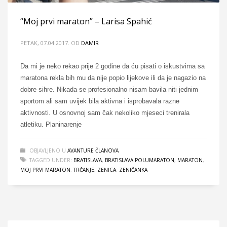
“Moj prvi maraton” – Larisa Spahić
PETAK, 07.04.2017.
OD
DAMIR
Da mi je neko rekao prije 2 godine da ću pisati o iskustvima sa
maratona rekla bih mu da nije popio lijekove ili da je nagazio na
dobre sihre. Nikada se profesionalno nisam bavila niti jednim
sportom ali sam uvijek bila aktivna i isprobavala razne
aktivnosti. U osnovnoj sam čak nekoliko mjeseci trenirala
atletiku. Planinarenje
OBJAVLJENO U
AVANTURE ČLANOVA
TAGGED UNDER:
BRATISLAVA
,
BRATISLAVA POLUMARATON
,
MARATON
,
MOJ PRVI MARATON
,
TRČANJE
,
ZENICA
,
ZENIČANKA