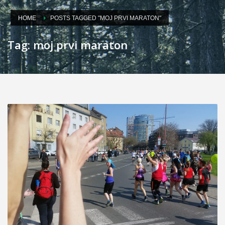
HOME
POSTS TAGGED "MOJ PRVI MARATON"
Tag: moj prvi maraton