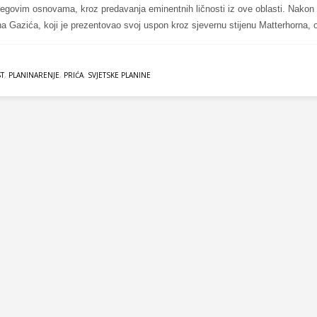
jegovim osnovama, kroz predavanja eminentnih ličnosti iz ove oblasti. Nakon
a Gazića, koji je prezentovao svoj uspon kroz sjevernu stijenu Matterhorna, 
T
,
PLANINARENJE
,
PRIĆA
,
SVJETSKE PLANINE