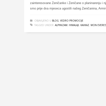
zainteresovane Zeničanke i Zeničane o planinarenju i n
smo prije dva mjeseca ugostili našeg Zeničanina, Armin
OBJAVLJENO U
BLOG
,
VEDRO PROMOCIJE
TAGGED UNDER:
ALPINIZAM
,
HIMALAJI
,
KAVKAZ
,
MON EVERES