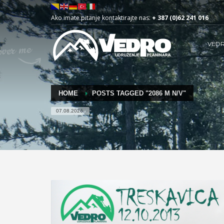
Ako imate pitanje kontaktirajte nas:
+ 387 (0)62 241 016
VED
HOME
POSTS TAGGED "2086 M N/V"
07.08.2026.