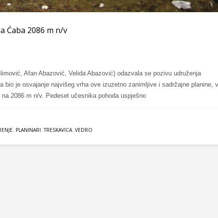
la Ćaba 2086 m n/v
limović, Afan Abazović, Velida Abazović) odazvala se pozivu udruženja
bio je osvajanje najvišeg vrha ove izuzetno zanimljive i sadržajne planine, 
aš, na 2086 m n/v. Pedeset učesnika pohoda uspješno
RENJE
,
PLANINARI
,
TRESKAVICA
,
VEDRO