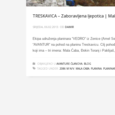
TRESKAVICA – Zaboravljena ljepotica | Ma
SRIJEDA, 06.02.2013.
OD
DAMIR
Ekipa udruženja planinara “VEDRO” iz Zenice (Amel Se
“AVANTUR” na pohod na planinu Treskavicu. Cilj pohoda 
koji ima – tri imena: Mala Ćaba, Đokin Toranj i Paklij
OBJAVLJENO U
AVANTURE ČLANOVA
,
BLOG
TAGGED UNDER:
2086 M N/V
,
MALA ĆABA
,
PLANINA
,
PLANINA