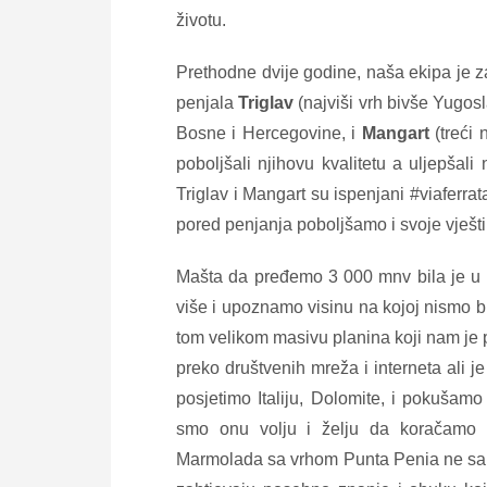
životu.
Prethodne dvije godine, naša ekipa je 
penjala
Triglav
(najviši vrh bivše Yugosl
Bosne i Hercegovine, i
Mangart
(treći 
poboljšali njihovu kvalitetu a uljepšali
Triglav i Mangart su ispenjani #viaferrat
pored penjanja poboljšamo i svoje vješt
Mašta da pređemo 3 000 mnv bila je u
više i upoznamo visinu na kojoj nismo b
tom velikom masivu planina koji nam je p
preko društvenih mreža i interneta ali j
posjetimo Italiju, Dolomite, i pokušamo
smo onu volju i želju da koračamo
Marmolada sa vrhom Punta Penia ne samo