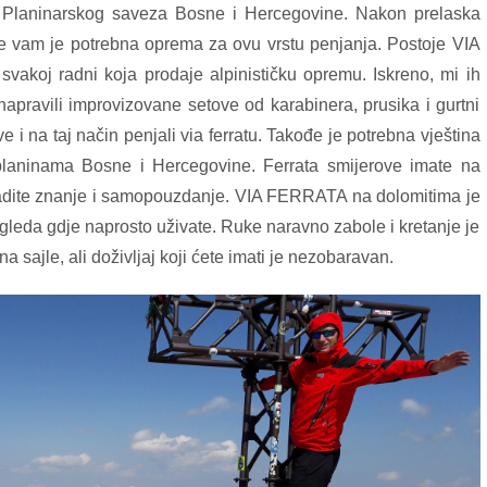
aj Planinarskog saveza Bosne i Hercegovine. Nakon prelaska
 vam je potrebna oprema za ovu vrstu penjanja. Postoje VIA
vakoj radni koja prodaje alpinističku opremu. Iskreno, mi ih
 napravili improvizovane setove od karabinera, prusika i gurtni
e i na taj način penjali via ferratu. Takođe je potrebna vještina
laninama Bosne i Hercegovine. Ferrata smijerove imate na
gradite znanje i samopouzdanje. VIA FERRATA na dolomitima je
gleda gdje naprosto uživate. Ruke naravno zabole i kretanje je
 sajle, ali doživljaj koji ćete imati je nezobaravan.