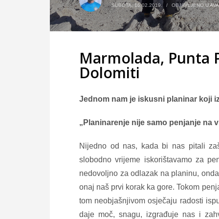
SUBOTA, 16.02.2019.
/
OBJAVLJENO U
AV
Marmolada, Punta Pe
Dolomiti
Jednom nam je iskusni planinar koji i
„Planinarenje nije samo penjanje na vr
Nijedno od nas, kada bi nas pitali za
slobodno vrijeme iskorištavamo za penj
nedovoljno za odlazak na planinu, onda
onaj naš prvi korak ka gore. Tokom penj
tom neobjašnjivom osječaju radosti isp
daje moč, snagu, izgrađuje nas i zah