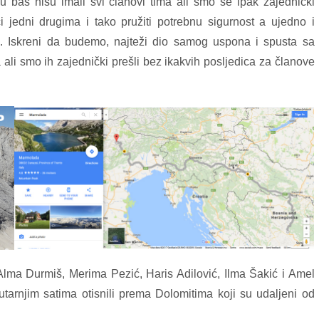
 baš nisu imali svi članovi tima ali smo se ipak zajednički
 jedni drugima i tako pružiti potrebnu sigurnost a ujedno i
ma. Iskreni da budemo, najteži dio samog uspona i spusta sa
li smo ih zajednički prešli bez ikakvih posljedica za članove
lma Durmiš, Merima Pezić, Haris Adilović, Ilma Šakić i Amel
utarnjim satima otisnili prema Dolomitima koji su udaljeni od