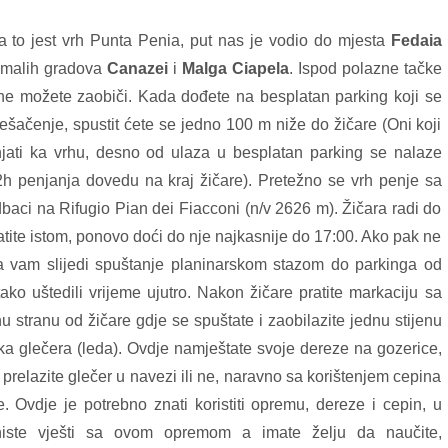
to jest vrh Punta Penia, put nas je vodio do mjesta
Fedaia
 malih gradova
Canazei
i
Malga Ciapela
. Ispod polazne tačke
 ne možete zaobiči. Kada dođete na besplatan parking koji se
ešačenje, spustit ćete se jedno 100 m niže do žičare (Oni koji
njati ka vrhu, desno od ulaza u besplatan parking se nalaze
h penjanja dovedu na kraj žičare). Pretežno se vrh penje sa
baci na Rifugio Pian dei Fiacconi (n/v 2626 m). Žičara radi do
ratite istom, ponovo doći do nje najkasnije do 17:00. Ako pak ne
da vam slijedi spuštanje planinarskom stazom do parkinga od
 tako uštedili vrijeme ujutro. Nakon žičare pratite markaciju sa
stranu od žičare gdje se spuštate i zaobilazite jednu stijenu
ka glečera (leda). Ovdje namještate svoje dereze na gozerice,
 prelazite glečer u navezi ili ne, naravno sa korištenjem cepina
e. Ovdje je potrebno znati koristiti opremu, dereze i cepin, u
 niste vješti sa ovom opremom a imate želju da naučite,