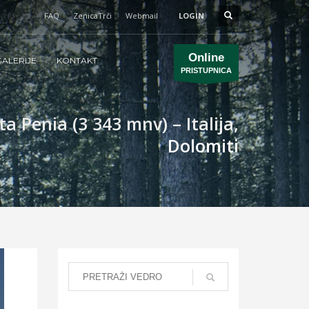
FAQ
ZenicaTrči
Webmail
LOGIN
Online
ALERIJE
KONTAKT
PRISTUPNICA
 Penia (3 343 mnv) – Italija,
Dolomiti