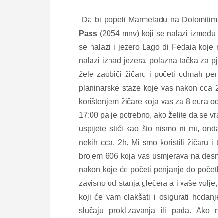
Da bi popeli Marmeladu na Dolomitima 
Pass
(2054 mnv) koji se nalazi između
se nalazi i jezero Lago di Fedaia koje
nalazi iznad jezera, polazna tačka za pj
žele zaobiči žičaru i početi odmah pe
planinarske staze koje vas nakon cca 2
korištenjem žičare koja vas za 8 eura od
17:00 pa je potrebno, ako želite da se v
uspijete stići kao što nismo ni mi, on
nekih cca. 2h. Mi smo koristili žičaru i
brojem 606 koja vas usmjerava na desnu 
nakon koje će početi penjanje do počet
zavisno od stanja glečera a i vaše volje,
koji će vam olakšati i osigurati hodanj
slučaju proklizavanja ili pada. Ako