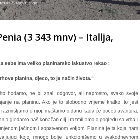
ANTURE ČLANOVA
,
BLOG
nia (3 343 mnv) – Italija,
za sebe ima veliko planinarsko iskustvo rekao :
hove planina, djeco, to je način života.“
što hodamo, ne bi znali odgovor, ali naprostro, svako svoje
anje na planinu. Ako je to slobodno vrijeme kratko, to jest
 razmišljamo o njoj, maštamo o danu kada će početi avantura,
anja gledamo naš konačan cilj i razmiljamo o pogledu sa vrha i
unjenom jačinom i sopstvenom voljom. Planina je ta koja nam
valjujući kojoj mnogo bolje funkcionišemo u svakodnevnom