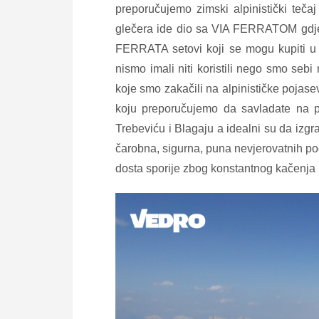
preporučujemo zimski alpinistički teč
glečera ide dio sa VIA FERRATOM gdje
FERRATA setovi koji se mogu kupiti u s
nismo imali niti koristili nego smo sebi
koje smo zakačili na alpinističke pojasev
koju preporučujemo da savladate na p
Trebeviću i Blagaju a idealni su da iz
čarobna, sigurna, puna nevjerovatnih po
dosta sporije zbog konstantnog kačenja na