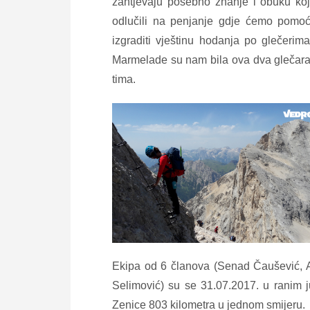
zahtjevaju posebno znanje i obuku koju
odlučili na penjanje gdje ćemo pomoći
izgraditi vještinu hodanja po glečeri
Marmelade su nam bila ova dva glečara a
tima.
Ekipa od 6 članova (Senad Čaušević, A
Selimović) su se 31.07.2017. u ranim j
Zenice 803 kilometra u jednom smijeru.