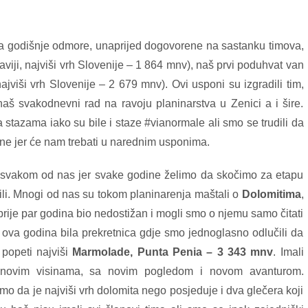
za godišnje odmore, unaprijed dogovorene na sastanku timova,
aviji, najviši vrh Slovenije – 1 864 mnv), naš prvi poduhvat van
najviši vrh Slovenije – 2 679 mnv). Ovi usponi su izgradili tim,
 naš svakodnevni rad na ravoju planinarstva u Zenici a i šire.
a stazama iako su bile i staze #vianormale ali smo se trudili da
ine jer će nam trebati u narednim usponima.
 svakom od nas jer svake godine želimo da skočimo za etapu
ili. Mnogi od nas su tokom planinarenja maštali o
Dolomitima
,
rije par godina bio nedostižan i mogli smo o njemu samo čitati
e ova godina bila prekretnica gdje smo jednoglasno odlučili da
 popeti najviši
Marmolade, Punta Penia – 3 343 mnv
. Imali
 novim visinama, sa novim pogledom i novom avanturom.
 da je najviši vrh dolomita nego posjeduje i dva glečera koji