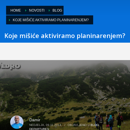
HOME
NOVOSTI
BLOG
KOJE MIŠIĆE AKTIVIRAMO PLANINARENJEM?
Koje mišiće aktiviramo planinarenjem?
Damir
NEDJELJA, 09.11.2014.
/
OBJAVLJENO U
BLOG
,
DEPARTURES