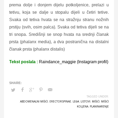
prema dolje i donjem dijelu potkoljenice, prelazi u
tetivu, koja se dalje u stopalu dijeli u četiri tetive.
Svaka od tetiva hvata se na stražnju stranu nožnih
prstiju (svih, osim palca). Svaka od tetiva dijeli se na
tri snopa. Središnji se snop hvata na srednji članak
prsta (phalanx media), a dva postranična na distalni
članak prsta (phalanx distalis)
Tekst poslala :
Raindance_maggie (Instagram profil)
TAGGED UNDER:
ABDOMENALNI MIŠIĆI
,
ERECTORSPINAE
,
LEĐA
,
LISTOVI
,
MIŠIĆI
,
MIŠIĆI
KOLJENA
,
PLANINARENJE