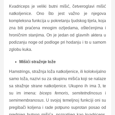
Kvadriceps je veliki butni mišić, četveroglavi mišić
natkoljenice. Ono što jest važno je njegova
kompleksna funkcija u pokretanju ljudskog tijela, koja
zna biti praćena mnogim ozljedama, oštećenjima i
hroničnim stanjima. On je jedan od glavnih aktera u
podizanju noge od podloge pri hodanju i to u samom
zglobu kuka.
Mišići stražnje lože
Hamstrings, stražnja loža natkoljenice, ili kolokvijalno
samo loža, nazivi su za skupinu mišića koji se nalaze
sa stražnje strane natkoljenice. Ukupno ih ima 3, te
su im imena:
biceps femoris
,
semitetndinosus
i
semimembranosus
. U svojoj temeljnoj funkciji oni su
pregibači koljena i rade potpuno suprotan posao od
prednjeg butnog mišića, poznatijeg kao kvadriceps,