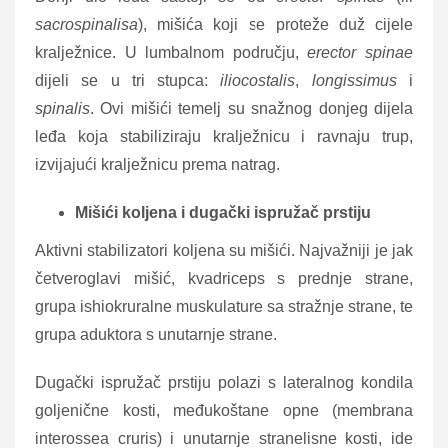
sacrospinalisa
), mišića koji se proteže duž cijele
kralježnice. U lumbalnom području,
erector spinae
dijeli se u tri stupca:
iliocostalis
,
longissimus
i
spinalis
. Ovi mišići temelj su snažnog donjeg dijela
leđa koja stabiliziraju kralježnicu i ravnaju trup,
izvijajući kralježnicu prema natrag.
Mišići koljena i dugački ispružač prstiju
Aktivni stabilizatori koljena su mišići. Najvažniji je jak
četveroglavi mišić, kvadriceps s prednje strane,
grupa ishiokruralne muskulature sa stražnje strane, te
grupa aduktora s unutarnje strane.
Dugački ispružač prstiju polazi s lateralnog kondila
goljenične kosti, međukoštane opne (membrana
interossea cruris) i unutarnje stranelisne kosti, ide