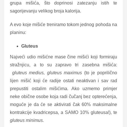
grupa mišića, što doprinosi zatezanju istih te
sagorijevanju velikog broja kalorija.
A evo koje mišiće treniramo tokom jednog pohoda na
planinu:
Gluteus
Najveći udio mišićne mase čine mišići koji formiraju
stražnjicu, a to su zapravo tri zasebna mišića:
gluteus medius, gluteus maximus
(to je poprilično
lijen mišić koji će radije ostati neaktivan i sav rad
prepustiti ostalim mišićima. Ako uzmemo primjer
neke obične osobe koja radi čučanj bez opterećenja,
moguće je da će se aktivirati čak 60% maksimalne
kontrakcije kvadricepsa, a SAMO 10% gluteusa!), te
gluteus minimus.