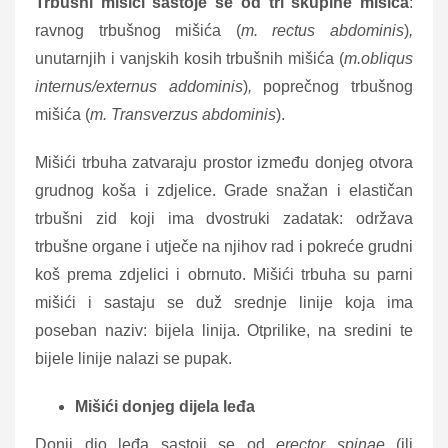
Trbušni mišici sastoje se od tri skupine mišića
:
ravnog trbušnog mišića (
m. rectus abdominis
)
,
unutarnjih i vanjskih kosih trbušnih mišića (
m.obliqus
internus/externus addominis
)
,
poprečnog trbušnog
mišića (
m. Transverzus abdominis
).
Mišići trbuha zatvaraju prostor između donjeg otvora
grudnog koša i zdjelice. Grade snažan i elastičan
trbušni zid koji ima dvostruki zadatak: održava
trbušne organe i utječe na njihov rad i pokreće grudni
koš prema zdjelici i obrnuto. Mišići trbuha su parni
mišići i sastaju se duž srednje linije koja ima
poseban naziv: bijela linija. Otprilike, na sredini te
bijele linije nalazi se pupak.
Mišići donjeg dijela leđa
Donji dio leđa sastoji se od
erector spinae
(ili