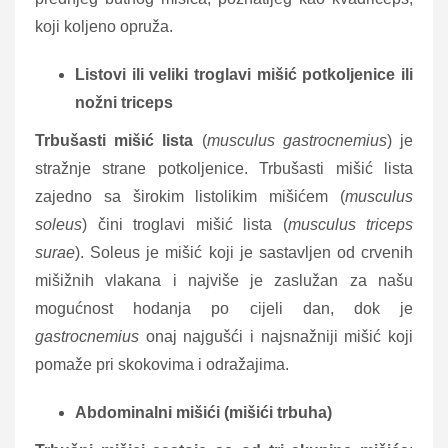
koji koljeno opruža.
Listovi ili veliki troglavi mišić potkoljenice ili
nožni triceps
Trbušasti mišić lista
(
musculus gastrocnemius
) je
stražnje strane potkoljenice. Trbušasti mišić lista
zajedno sa širokim listolikim mišićem (
musculus
soleus
) čini troglavi mišić lista (
musculus triceps
surae
). Soleus je mišić koji je sastavljen od crvenih
mišižnih vlakana i najviše je zaslužan za našu
mogućnost hodanja po cijeli dan, dok je
gastrocnemius
onaj najgušći i najsnažniji mišić koji
pomaže pri skokovima i odražajima.
Abdominalni mišići (mišići trbuha)