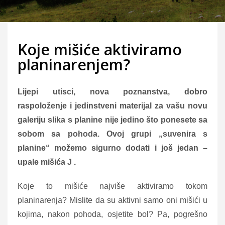
Koje mišiće aktiviramo
planinarenjem?
Lijepi utisci, nova poznanstva, dobro
raspoloženje i jedinstveni materijal za vašu novu
galeriju slika s planine nije jedino što ponesete sa
sobom sa pohoda. Ovoj grupi „suvenira s
planine“ možemo sigurno dodati i još jedan –
upale mišića J .
Koje to mišiće najviše aktiviramo tokom
planinarenja? Mislite da su aktivni samo oni mišići u
kojima, nakon pohoda, osjetite bol? Pa, pogrešno