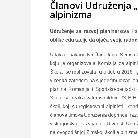
Članovi Udruženja „
alpinizma
Udruženje za razvoj planinarstva i s
oblike edukacije da ojača svoje radne 
U takvoj nakani dva člana tima, Šemsa Ga
koju je organizovala Komisija za alpi
Škola se realizovala u oktobru 2016. go
vikenda zaredom na sljedećim lokacijam
planina Romanija i Sportsko-penjački
Školu su realizovati instruktori PS Bi
školi, koji su registrovani alpinisti i k
članova timova Udruženja doprinosi razv
viskogorstvo i razvijanje aktivnosti Udr
na ovogodišnjoj Zimskoj školi alpinizm