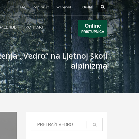
FAQ
ZenicaTrči
Webmail
LOGIN
Online
ALERIJE
KONTAKT
PRISTUPNICA
enja „Vedro“ na Ljetnoj školi
alpinizma