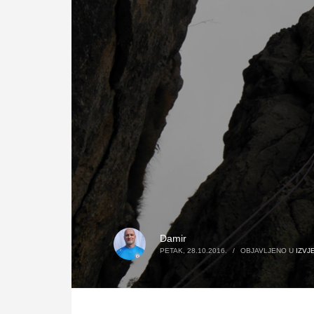
Damir
PETAK, 28.10.2016.
/
OBJAVLJENO U
IZVJ