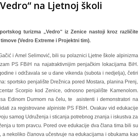
Vedro“ na Ljetnoj školi
portskog turizma „Vedro“ iz Zenice nastoji kroz različite
timove (Vedro Extreme i Projektni tim).
čić i Amel Selimović, bili su polaznici Ljetne škole alpinizma
nizam PS FBiH na najatraktivnijim penjačkim lokacijama BiH.
dine i održavala se u dane vikenda (subota i nedjelja), četiri
a: sportsko penjalište Drežnica pored Mostara, planina Prenj,
 centar Scorpio kod Zenice, odnosno penjalište Kamenolom.
H sa Edinom Durmom na čelu, te asistenti i demonstratori na
andidati za registrovane alpiniste PS FBiH. Ovakav vid edukacije
oju samog Udruženja i sticanja potrebnog znanja i iskustva za
uženja u tom pravcu. Pored ove edukacije dva člana tima bili su
a, a nekoliko članova učestvuje na edukacijama i obukama kao