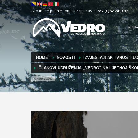
Ako imate pitanje kontaktirajte nas:
+ 387 (0)62 241 016
VED
HOME
NOVOSTI
IZVJEŠTAJI AKTIVNOSTI U
ČLANOVI UDRUŽENJA „VEDRO“ NA LJETNOJ ŠKOL
07.08.2026.