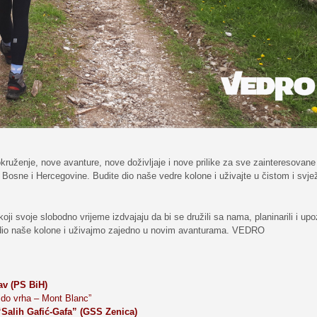
uženje, nove avanture, nove doživljaje i nove prilike za sve zainteresovan
e Bosne i Hercegovine. Budite dio naše vedre kolone i uživajte u čistom i svj
ji svoje slobodno vrijeme izdvajaju da bi se družili sa nama, planinarili i upo
e dio naše kolone i uživajmo zajedno u novim avanturama. VEDRO
v (PS BiH)
do vrha – Mont Blanc”
Salih Gafić-Gafa” (GSS Zenica)