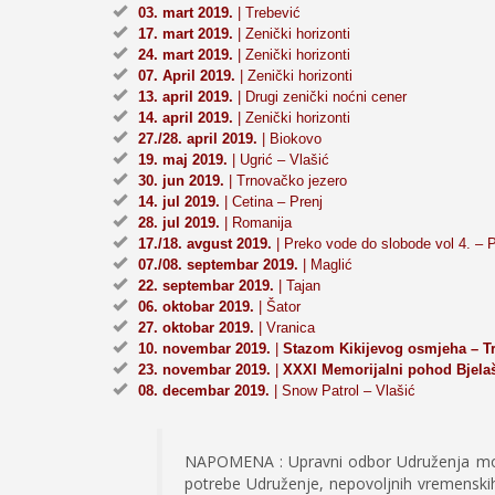
03. mart 2019.
| Trebević
17. mart 2019.
| Zenički horizonti
24. mart 2019.
| Zenički horizonti
07. April 2019.
| Zenički horizonti
13. april 2019.
| Drugi zenički noćni cener
14. april 2019.
| Zenički horizonti
27./28. april 2019.
| Biokovo
19. maj 2019.
| Ugrić – Vlašić
30. jun 2019.
| Trnovačko jezero
14. jul 2019.
| Cetina – Prenj
28. jul 2019.
| Romanija
17./18. avgust 2019.
| Preko vode do slobode vol 4. – P
07./08. septembar 2019.
| Maglić
22. septembar 2019.
| Tajan
06. oktobar 2019.
| Šator
27. oktobar 2019.
| Vranica
10. novembar 2019.
|
Stazom Kikijevog osmjeha – Tr
23. novembar 2019.
|
XXXI Memorijalni pohod Bjelaš
08. decembar 2019.
| Snow Patrol – Vlašić
NAPOMENA : Upravni odbor Udruženja može
potrebe Udruženje, nepovoljnih vremenskih 