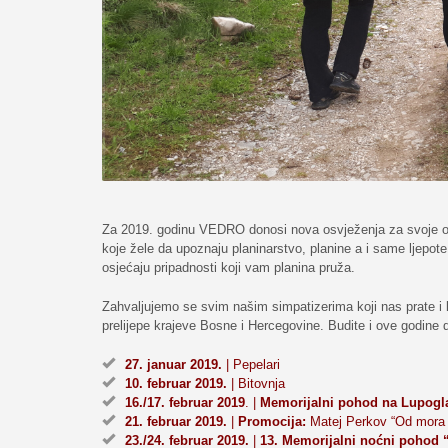
Za 2019. godinu VEDRO donosi nova osvježenja za svoje okr
koje žele da upoznaju planinarstvo, planine a i same ljepot
osjećaju pripadnosti koji vam planina pruža.
Zahvaljujemo se svim našim simpatizerima koji nas prate i ko
prelijepe krajeve Bosne i Hercegovine. Budite i ove godin
27. januar 2019.
| Pepelari
10. februar 2019.
| Bitovnja
16./17. februar 2019
. |
Memorijalni pohod na Lupogla
21. februar 2019.
|
Promocija:
Matej Perkov “Od mora 
23./24. februar 2019.
|
13. Memorijalni noćni pohod “