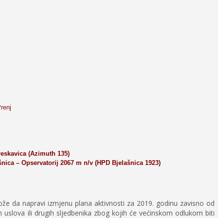
renj
eskavica (Azimuth 135)
nica – Opservatorij 2067 m n/v (HPD Bjelašnica 1923)
 da napravi izmjenu plana aktivnosti za 2019. godinu zavisno od
uslova ili drugih sljedbenika zbog kojih će većinskom odlukom biti