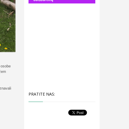
e osobe
ežem
znavali
PRATITE NAS: