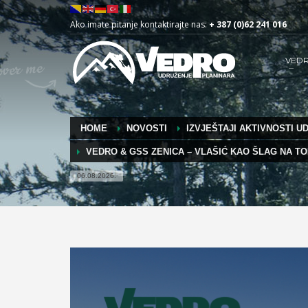
Ako imate pitanje kontaktirajte nas:
+ 387 (0)62 241 016
VED
HOME
NOVOSTI
IZVJEŠTAJI AKTIVNOSTI U
VEDRO & GSS ZENICA – VLAŠIĆ KAO ŠLAG NA T
06.08.2026.