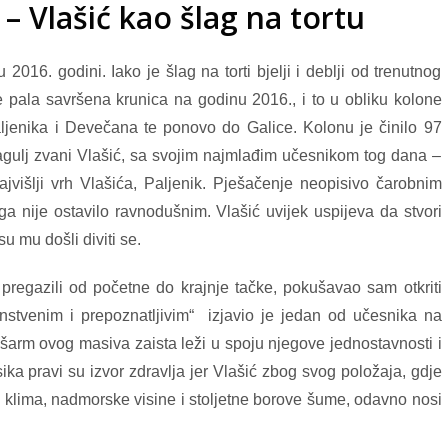
– Vlašić kao šlag na tortu
u 2016. godini. Iako je šlag na torti bjelji i deblji od trenutnog
e pala savršena krunica na godinu 2016., i to u obliku kolone
ljenika i Devečana te ponovo do Galice. Kolonu je činilo 97
ragulj zvani Vlašić, sa svojim najmlađim učesnikom tog dana –
ajvišlji vrh Vlašića, Paljenik. Pješačenje neopisivo čarobnim
a nije ostavilo ravnodušnim. Vlašić uvijek uspijeva da stvori
u mu došli diviti se.
pregazili od početne do krajnje tačke, pokušavao sam otkriti
dinstvenim i prepoznatljivim“ izjavio je jedan od učesnika na
arm ovog masiva zaista leži u spoju njegove jednostavnosti i
ika pravi su izvor zdravlja jer Vlašić zbog svog položaja, gdje
 klima, nadmorske visine i stoljetne borove šume, odavno nosi