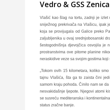
Vedro & GSS Zenica 
Vlašić kao šlag na tortu, zadnji je izlet 
sniježnog prekrivača na Vlašicu, ipak j
koja se provijugala od Galice preko Pa
zaljubljenika u ovaj srednjobosanski d
šestogodnišnja djevojčica osvojila je n
prostranstvima ove pitome planine nikog
neraskidive veze sa svojim gostima koji s
„Tokom ovih 15 kilometara, koliko smo 
tajnu Vlašića, šta ga to zaista čini je
samom kraju pohoda. Činilo nam se da š
nesvakidašnje ljepote. Njegovi atomi kis
se susreću mediteranska i kontinentalna
status zračne banje.