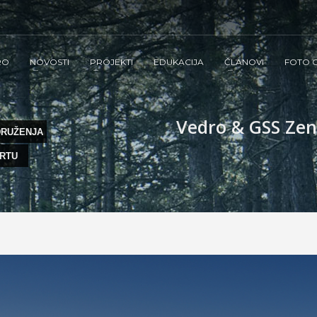
RO
NOVOSTI
PROJEKTI
EDUKACIJA
ČLANOVI
FOTO G
Vedro & GSS Zeni
DRUŽENJA
ORTU