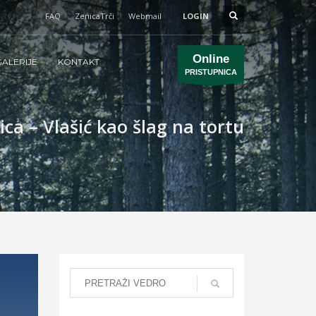
FAQ
ZenicaTrči
Webmail
LOGIN
Online
ALERIJE
KONTAKT
PRISTUPNICA
ca – Vlašić kao šlag na tortu