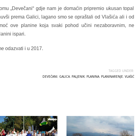
domu „Devečani“ gdje nam je domaćin pripremio ukusan topal
uvši prema Galici, lagano smo se opraštali od Vlašića ali i od
moć ove planine koja svaki pohod učini nezaboravnim, ne
anini ispari.
e odazvati i u 2017.
TAGGED UNDER:
DEVEČANI
,
GALICA
,
PALJENIK
,
PLANINA
,
PLANINARENJE
,
VLAŠIĆ