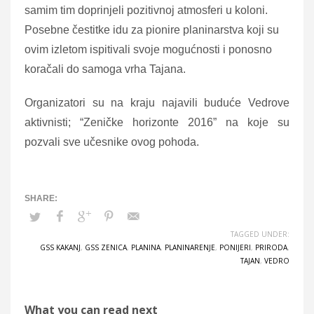
samim tim doprinjeli pozitivnoj atmosferi u koloni.
Posebne čestitke idu za pionire planinarstva koji su
ovim izletom ispitivali svoje mogućnosti i ponosno
koračali do samoga vrha Tajana.
Organizatori su na kraju najavili buduće Vedrove
aktivnisti; “Zeničke horizonte 2016” na koje su
pozvali sve učesnike ovog pohoda.
TAGGED UNDER:
GSS KAKANJ
,
GSS ZENICA
,
PLANINA
,
PLANINARENJE
,
PONIJERI
,
PRIRODA
,
TAJAN
,
VEDRO
What you can read next