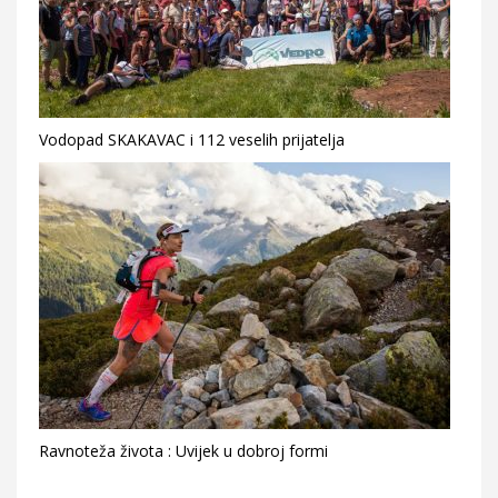
Vodopad SKAKAVAC i 112 veselih prijatelja
Ravnoteža života : Uvijek u dobroj formi