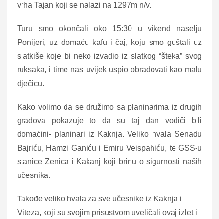
vrha Tajan koji se nalazi na 1297m n/v.
Turu smo okončali oko 15:30 u vikend naselju
Ponijeri, uz domaću kafu i čaj, koju smo guštali uz
slatkiše koje bi neko izvadio iz slatkog “šteka” svog
ruksaka, i time nas uvijek uspio obradovati kao malu
dječicu.
Kako volimo da se družimo sa planinarima iz drugih
gradova pokazuje to da su taj dan vodiči bili
domaćini- planinari iz Kaknja. Veliko hvala Senadu
Bajriću, Hamzi Ganiću i Emiru Veispahiću, te GSS-u
stanice Zenica i Kakanj koji brinu o sigurnosti naših
učesnika.
Takođe veliko hvala za sve učesnike iz Kaknja i
Viteza, koji su svojim prisustvom uveličali ovaj izlet i