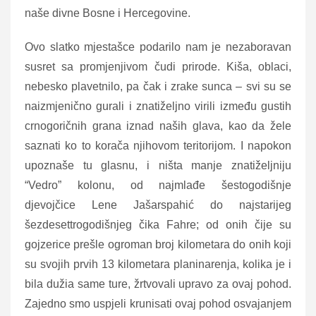
naše divne Bosne i Hercegovine.
Ovo slatko mjestašce podarilo nam je nezaboravan
susret sa promjenjivom čudi prirode. Kiša, oblaci,
nebesko plavetnilo, pa čak i zrake sunca – svi su se
naizmjenično gurali i znatiželjno virili između gustih
crnogoričnih grana iznad naših glava, kao da žele
saznati ko to korača njihovom teritorijom. I napokon
upoznaše tu glasnu, i ništa manje znatiželjniju
“Vedro” kolonu, od najmlađe šestogodišnje
djevojčice Lene Jašarspahić do najstarijeg
šezdesettrogodišnjeg čika Fahre; od onih čije su
gojzerice prešle ogroman broj kilometara do onih koji
su svojih prvih 13 kilometara planinarenja, kolika je i
bila dužia same ture, žrtvovali upravo za ovaj pohod.
Zajedno smo uspjeli krunisati ovaj pohod osvajanjem