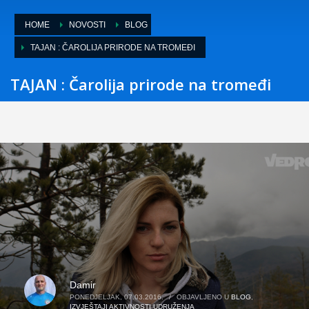
HOME
NOVOSTI
BLOG
TAJAN : ČAROLIJA PRIRODE NA TROMEĐI
TAJAN : Čarolija prirode na tromeđi
Damir
PONEDJELJAK, 07.03.2016.
/
OBJAVLJENO U
BLOG
,
IZVJEŠTAJI AKTIVNOSTI UDRUŽENJA