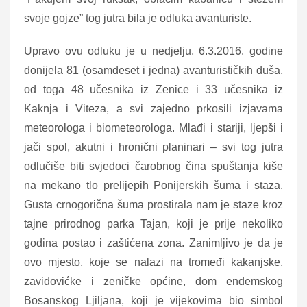
svoje gojze” tog jutra bila je odluka avanturiste.
Upravo ovu odluku je u nedjelju, 6.3.2016. godine
donijela 81 (osamdeset i jedna) avanturističkih duša,
od toga 48 učesnika iz Zenice i 33 učesnika iz
Kaknja i Viteza, a svi zajedno prkosili izjavama
meteorologa i biometeorologa. Mlađi i stariji, ljepši i
jači spol, akutni i hronični planinari – svi tog jutra
odlučiše biti svjedoci čarobnog čina spuštanja kiše
na mekano tlo prelijepih Ponijerskih šuma i staza.
Gusta crnogorična šuma prostirala nam je staze kroz
tajne prirodnog parka Tajan, koji je prije nekoliko
godina postao i zaštićena zona. Zanimljivo je da je
ovo mjesto, koje se nalazi na tromeđi kakanjske,
zavidovićke i zeničke općine, dom endemskog
Bosanskog Ljiljana, koji je vijekovima bio simbol