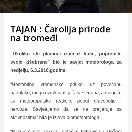
TAJAN : Čarolija prirode
na tromeđi
„Ukoliko ste planirali izaći iz kuće, pripremite
svoje kišobrane“ bio je savjet meteorologa za
nedjelju, 6.3.2016.godine.
“Nestabilne vremenske prilike, uz povećanu
naoblaku, mogu uzrokovati jačanje tegoba, a moguće
su meteoropatske reakcije poput glavobolje i
nervoze. Savjetujemo da se ne pretjeruje sa
aktivnostima” bila je izjava biometeorologa.
“Pakujem svoj ruksak, oblačim kabanicu i stežem