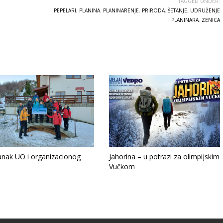
TAGGED UNDER:
PEPELARI
,
PLANINA
,
PLANINARENJE
,
PRIRODA
,
ŠETANJE
,
UDRUŽENJE
PLANINARA
,
ZENICA
anak UO i organizacionog
Jahorina – u potrazi za olimpijskim
Vučkom