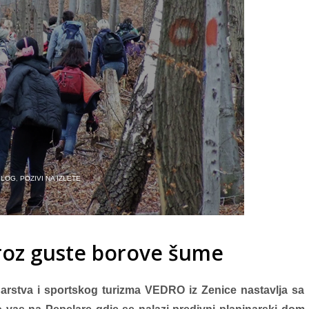
BLOG
,
POZIVI NA IZLETE
Kroz guste borove šume
narstva i sportskog turizma VEDRO iz Zenice nastavlja sa