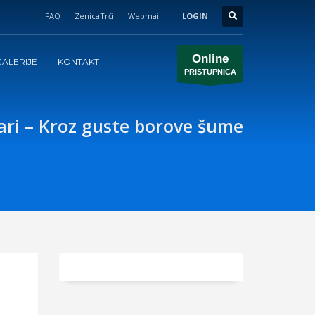
FAQ
ZenicaTrči
Webmail
LOGIN
Online
ALERIJE
KONTAKT
PRISTUPNICA
lari – Kroz guste borove šume