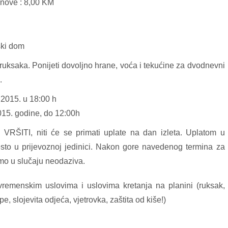
lanove : 8,00 KM
rski dom
 ruksaka. Ponijeti dovoljno hrane, voća i tekućine za dvodnevni
.
 2015. u 18:00 h
2015. godine, do 12:00h
ITI, niti će se primati uplate na dan izleta. Uplatom u
sto u prijevoznoj jedinici. Nakon gore navedenog termina za
ćamo u slučaju neodaziva.
vremenskim uslovima i uslovima kretanja na planini (ruksak,
lojevita odjeća, vjetrovka, zaštita od kiše!)