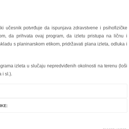
i učesnik potvrđuje da ispunjava zdravstvene i psihofizičke
om, da prihvata ovaj program, da izletu pristupa na ličnu i
skladu s planinarskom etikom, pridržavati plana izleta, odluka i
rama izleta u slučaju nepredviđenih okolnosti na terenu (loši
 sl.).
IKE: