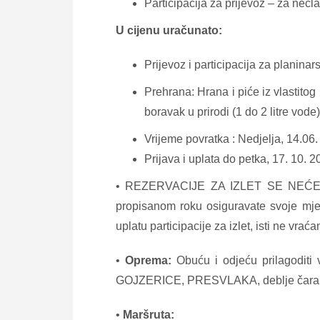
Participacija za prijevoz – za neč
U cijenu uračunato:
Prijevoz i participacija za planina
Prehrana: Hrana i piće iz vlastitog
boravak u prirodi (1 do 2 litre vode)
Vrijeme povratka : Nedjelja, 14.06.
Prijava i uplata do petka, 17. 10. 
• REZERVACIJE ZA IZLET SE NEĆE VRŠ
propisanom roku osiguravate svoje mje
uplatu participacije za izlet, isti ne vra
•
Oprema:
Obuću i odjeću prilagoditi 
GOJZERICE, PRESVLAKA, deblje čarape, s
•
Maršruta: