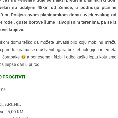
 vas na Pepelare gdje se nalazi predivni planinarski dom
elari su udaljeni 48km od Zenice, u podnožju planine
770 m. Posjeta ovom planinarskom domu uvjek svakog od
irode , guste borove šume i živopisnim terenima, pa se iz
ove krajeve.
om domu teško da možete uhvatiti bilo koju mobilnu mrežu
 prirodi. Igramo se društvenih igara bez tehnologije i interneta
ire, čorabake
a ponesemo i frizbi i odbojkašku loptu koju smo
oš ljepše dan u prirodi.
O PROČITATI
2015.
ČKE ARENE,
ove : 5,00 KM