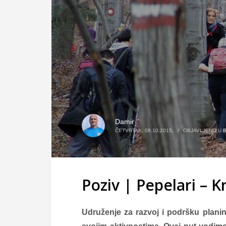
Damir
ČETVRTAK, 08.10.2015.
/
OBJAVLJENO U
Poziv | Pepelari – 
Udruženje za razvoj i podršku plani