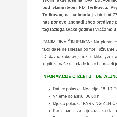
svojim aktivnostima. Ovaj put vodimo
pod vlasništvom PD Tvrtkovca. Pep
Tvrtkovac, na nadmorkoj visini od 
nas ponovo iznenadi zbog predivne pr
tog razloga svake godine i vračamo u 
ZANIMLJIVA ČINJENICA : Na planinarsk
tako da je neizbježan odmor i uživanje u
:D, davno zaborav
ljeni klis, klikeri, žm
kupili za naše najmlađe kako bi proveli j
INFORMACIJE O IZLETU – DETALJN
Datum polaska: Nedjelja, 18. 10. 
Vrijeme polaska : 06:00 h
Mjesto polaska: PARKING ZENI
Participacija za prijevoz – za član