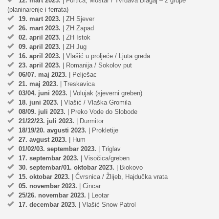
12. mart 2023.
| Fortica, Mostar / Tvrđava Blagaj – 2 grupe
(planinarenje i ferrata)
19. mart 2023.
| ZH Sjever
26. mart 2023.
| ZH Zapad
02. april 2023.
| ZH Istok
09. april 2023.
| ZH Jug
16. april 2023.
| Vlašić u proljeće / Ljuta greda
23. april 2023.
| Romanija / Sokolov put
06/07. maj 2023.
| Pelješac
21. maj 2023.
| Treskavica
03/04. juni 2023.
| Volujak (sjeverni greben)
18. juni 2023.
| Vlašić / Vlaška Gromila
08/09. juli 2023.
| Preko Vode do Slobode
21/22/23. juli 2023.
| Durmitor
18/19/20. avgusti 2023.
| Prokletije
27. avgust 2023.
| Hum
01/02/03. septembar 2023.
| Triglav
17. septembar 2023.
| Visočica/greben
30. septembar/01. oktobar 2023.
| Biokovo
15. oktobar 2023.
| Čvrsnica / Žlijeb, Hajdučka vrata
05. novembar 2023.
| Cincar
25/26. novembar 2023.
| Leotar
17. decembar 2023.
| Vlašić Snow Patrol