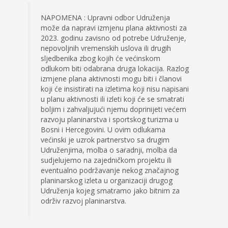
NAPOMENA : Upravni odbor Udruženja
može da napravi izmjenu plana aktivnosti za
2023. godinu zavisno od potrebe Udruženje,
nepovoljnih vremenskih uslova ili drugih
sljedbenika zbog kojih će većinskom
odlukom biti odabrana druga lokacija. Razlog
izmjene plana aktivnosti mogu biti i članovi
koji će insistirati na izletima koji nisu napisani
u planu aktivnosti ili izleti koji će se smatrati
boljim i zahvaljujući njemu doprinijeti većem
razvoju planinarstva i sportskog turizma u
Bosni i Hercegovini. U ovim odlukama
većinski je uzrok partnerstvo sa drugim
Udruženjima, molba o saradnji, molba da
sudjelujemo na zajedničkom projektu ili
eventualno podržavanje nekog značajnog
planinarskog izleta u organizaciji drugog
Udruženja kojeg smatramo jako bitnim za
održiv razvoj planinarstva.