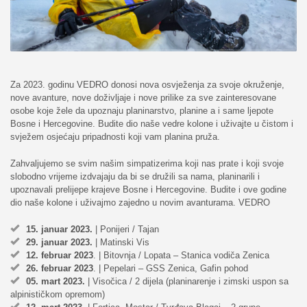
Za 2023. godinu VEDRO donosi nova osvježenja za svoje okruženje,
nove avanture, nove doživljaje i nove prilike za sve zainteresovane
osobe koje žele da upoznaju planinarstvo, planine a i same ljepote
Bosne i Hercegovine. Budite dio naše vedre kolone i uživajte u čistom i
svježem osjećaju pripadnosti koji vam planina pruža.
Zahvaljujemo se svim našim simpatizerima koji nas prate i koji svoje
slobodno vrijeme izdvajaju da bi se družili sa nama, planinarili i
upoznavali prelijepe krajeve Bosne i Hercegovine. Budite i ove godine
dio naše kolone i uživajmo zajedno u novim avanturama. VEDRO
15. januar 2023.
| Ponijeri / Tajan
29. januar 2023.
| Matinski Vis
12. februar 2023
. | Bitovnja / Lopata – Stanica vodiča Zenica
26. februar 2023
. | Pepelari – GSS Zenica, Gafin pohod
05. mart 2023.
| Visočica / 2 dijela (planinarenje i zimski uspon sa
alpinističkom opremom)