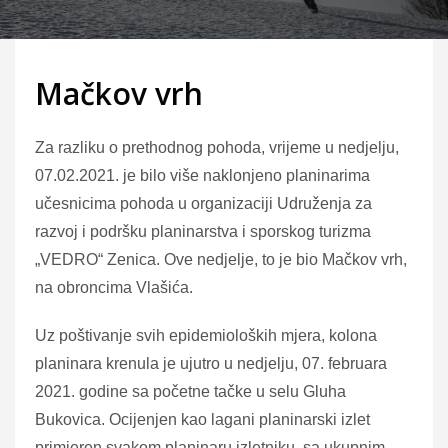
Mačkov vrh
Za razliku o prethodnog pohoda, vrijeme u nedjelju,
07.02.2021. je bilo više naklonjeno planinarima
učesnicima pohoda u organizaciji Udruženja za
razvoj i podršku planinarstva i sporskog turizma
„VEDRO“ Zenica. Ove nedjelje, to je bio Mačkov vrh,
na obroncima Vlašića.
Uz poštivanje svih epidemioloških mjera, kolona
planinara krenula je ujutro u nedjelju, 07. februara
2021. godine sa početne tačke u selu Gluha
Bukovica. Ocijenjen kao lagani planinarski izlet
primjeren svakom planinaru izletniku, sa ukupnim