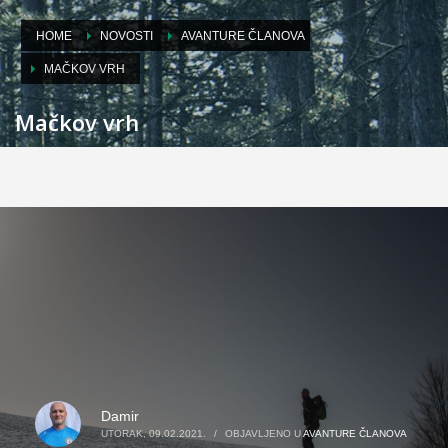
HOME
NOVOSTI
AVANTURE ČLANOVA
MAČKOV VRH
Mačkov vrh
Damir
UTORAK, 09.02.2021.
/
OBJAVLJENO U
AVANTURE ČLANOVA