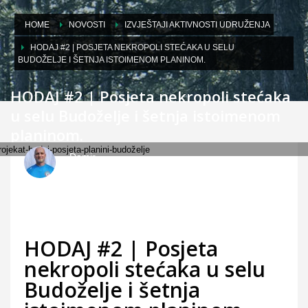
HOME
NOVOSTI
IZVJEŠTAJI AKTIVNOSTI UDRUŽENJA
HODAJ #2 | POSJETA NEKROPOLI STEĆAKA U SELU
BUDOŽELJE I ŠETNJA ISTOIMENOM PLANINOM.
HODAJ #2 | Posjeta nekropoli stećaka
u selu Budoželje i šetnja istoimenom
planinom.
Damir
UTORAK, 31.10.2017.
/
OBJAVLJENO U
IZVJEŠTAJI
AKTIVNOSTI UDRUŽENJA
HODAJ #2 | Posjeta
nekropoli stećaka u selu
Budoželje i šetnja