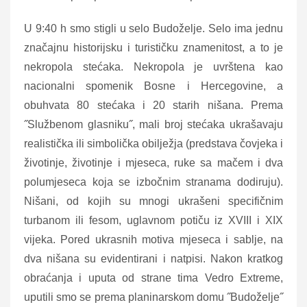
U 9:40 h smo stigli u selo Budoželje. Selo ima jednu
značajnu historijsku i turističku znamenitost, a to je
nekropola stećaka. Nekropola je uvrštena kao
nacionalni spomenik Bosne i Hercegovine, a
obuhvata 80 stećaka i 20 starih nišana. Prema
˝Službenom glasniku˝, mali broj stećaka ukrašavaju
realistička ili simbolička obilježja (predstava čovjeka i
životinje, životinje i mjeseca, ruke sa mačem i dva
polumjeseca koja se izbočnim stranama dodiruju).
Nišani, od kojih su mnogi ukrašeni specifičnim
turbanom ili fesom, uglavnom potiču iz XVIII i XIX
vijeka. Pored ukrasnih motiva mjeseca i sablje, na
dva nišana su evidentirani i natpisi. Nakon kratkog
obraćanja i uputa od strane tima Vedro Extreme,
uputili smo se prema planinarskom domu ˝Budoželje˝