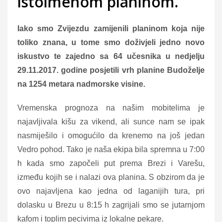
istoimenom planinom.
Iako smo Zvijezdu zamijenili planinom koja nije
toliko znana, u tome smo doživjeli jedno novo
iskustvo te zajedno sa 64 učesnika u nedjelju
29.11.2017. godine posjetili vrh planine Budoželje
na 1254 metara nadmorske visine.
Vremenska prognoza na našim mobitelima je
najavljivala kišu za vikend, ali sunce nam se ipak
nasmiješilo i omogućilo da krenemo na još jedan
Vedro pohod. Tako je naša ekipa bila spremna u 7:00
h kada smo započeli put prema Brezi i Varešu,
između kojih se i nalazi ova planina. S obzirom da je
ovo najavljena kao jedna od laganijih tura, pri
dolasku u Brezu u 8:15 h zagrijali smo se jutarnjom
kafom i toplim pecivima iz lokalne pekare.