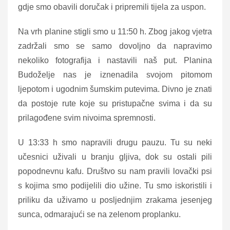
gdje smo obavili doručak i pripremili tijela za uspon.
Na vrh planine stigli smo u 11:50 h. Zbog jakog vjetra
zadržali smo se samo dovoljno da napravimo
nekoliko fotografija i nastavili naš put. Planina
Budoželje nas je iznenadila svojom pitomom
ljepotom i ugodnim šumskim putevima. Divno je znati
da postoje rute koje su pristupačne svima i da su
prilagođene svim nivoima spremnosti.
U 13:33 h smo napravili drugu pauzu. Tu su neki
učesnici uživali u branju gljiva, dok su ostali pili
popodnevnu kafu. Društvo su nam pravili lovački psi
s kojima smo podijelili dio užine. Tu smo iskoristili i
priliku da uživamo u posljednjim zrakama jesenjeg
sunca, odmarajući se na zelenom proplanku.