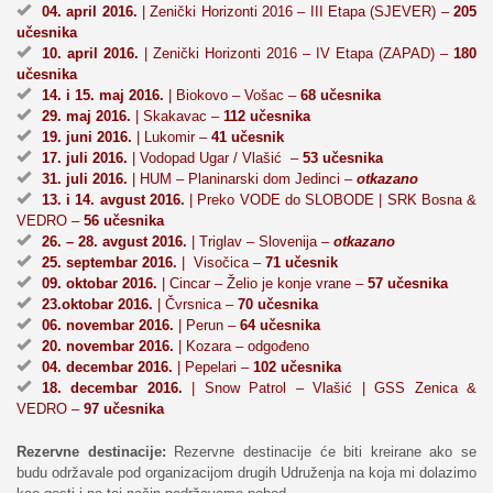
04. april 2016.
| Zenički Horizonti 2016 – III Etapa (SJEVER) –
205
učesnika
10. april 2016.
| Zenički Horizonti 2016 – IV Etapa (ZAPAD) –
180
učesnika
14. i 15. maj 2016.
| Biokovo – Vošac –
68 učesnika
29. maj 2016.
| Skakavac –
112 učesnika
19. juni 2016.
| Lukomir –
41 učesnik
17. juli 2016.
| Vodopad Ugar / Vlašić –
53 učesnika
31. juli 2016.
| HUM – Planinarski dom Jedinci –
otkazano
13. i 14. avgust 2016.
| Preko VODE do SLOBODE | SRK Bosna &
VEDRO –
56 učesnika
26. – 28. avgust 2016.
| Triglav – Slovenija –
otkazano
25. septembar 2016.
| Visočica –
71 učesnik
09. oktobar 2016.
| Cincar – Želio je konje vrane –
57 učesnika
23.oktobar 2016.
| Čvrsnica –
70 učesnika
06. novembar 2016.
| Perun –
64 učesnika
20. novembar 2016.
| Kozara – odgođeno
04. decembar 2016.
| Pepelari –
102 učesnika
18. decembar 2016.
| Snow Patrol – Vlašić | GSS Zenica &
VEDRO –
97 učesnika
Rezervne destinacije:
Rezervne destinacije će biti kreirane ako se
budu održavale pod organizacijom drugih Udruženja na koja mi dolazimo