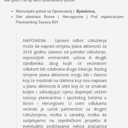
kao gosti i na taj način podržavamo pohod.
Memorijalni pohod na Opservatorij |
Bjelašnica.
Slet planinara Bosne i Hercegovine | Pod organizacijom
Planinarskog Saveza BiH
NAPOMENA : Upravni odbor Udruženja
može da napravi izmjenu plana aktivnosti za
2016 godinu zavisno od potrebe Udruženje,
nepovoljnih vremenskih uslova ili drugih
sljedbenika zbog kojih će većinskom
odlukom biti odabrana druga lokacija. Razlog
izmjene plana aktivnosti mogu biti i članovi
koji će insistirati na izletima koji nisu napisani
u planu aktivnosti ili izleti koji će se smatrati
boljim i zahvaljujući njimu doprinjeti večem
razvoju planinarstva i sportskog turizma u
Bosni i Hercegovini. U ovim odlukama
većinski je uzrok partnerstvo sa drugim
Udruženjima, molba o saradnji, molba da
sudjelujemo na zajedničkom projektu ili
eventualno podržavanje nekog značajnog