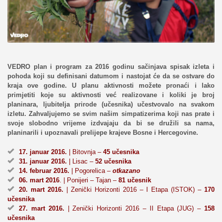
VEDRO plan i program za 2016 godinu sačinjava spisak izleta i
pohoda koji su definisani datumom i nastojat će da se ostvare do
kraja ove godine. U planu aktivnosti možete pronaći i lako
primjetiti koje su aktivnosti već realizovane i koliki je broj
planinara, ljubitelja prirode (učesnika) učestvovalo na svakom
izletu. Zahvaljujemo se svim našim simpatizerima koji nas prate i
svoje slobodno vrijeme izdvajaju da bi se družili sa nama,
planinarili i upoznavali prelijepe krajeve Bosne i Hercegovine.
17. januar 2016.
| Bitovnja –
45 učesnika
31. januar 2016.
| Lisac –
52 učesnika
14. februar 2016.
| Pogorelica –
otkazano
06. mart 2016
. | Ponijeri – Tajan –
81 učesnik
20. mart 2016.
| Zenički Horizonti 2016 – I Etapa (ISTOK) –
170
učesnika
27. mart 2016.
| Zenički Horizonti 2016 – II Etapa (JUG) –
158
učesnika