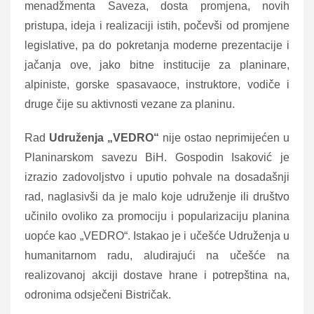
menadžmenta Saveza, dosta promjena, novih
pristupa, ideja i realizaciji istih, počevši od promjene
legislative, pa do pokretanja moderne prezentacije i
jačanja ove, jako bitne institucije za planinare,
alpiniste, gorske spasavaoce, instruktore, vodiče i
druge čije su aktivnosti vezane za planinu.
Rad
Udruženja „VEDRO“
nije ostao neprimijećen u
Planinarskom savezu BiH. Gospodin Isaković je
izrazio zadovoljstvo i uputio pohvale na dosadašnji
rad, naglasivši da je malo koje udruženje ili društvo
učinilo ovoliko za promociju i popularizaciju planina
uopće kao „VEDRO“. Istakao je i učešće Udruženja u
humanitarnom radu, aludirajući na učešće na
realizovanoj akciji dostave hrane i potrepština na,
odronima odsječeni Bistričak.