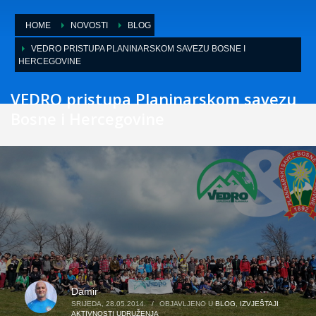
HOME
NOVOSTI
BLOG
VEDRO PRISTUPA PLANINARSKOM SAVEZU BOSNE I
HERCEGOVINE
VEDRO pristupa Planinarskom savezu
Bosne i Hercegovine
Damir
SRIJEDA, 28.05.2014.
/
OBJAVLJENO U
BLOG
,
IZVJEŠTAJI
AKTIVNOSTI UDRUŽENJA