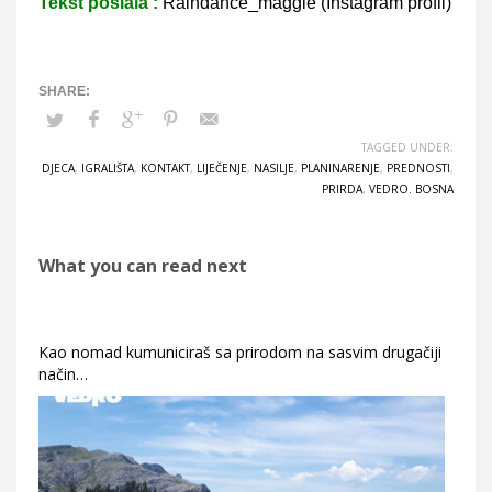
Tekst poslala :
Raindance_maggie (Instagram profil)
TAGGED UNDER:
DJECA
,
IGRALIŠTA
,
KONTAKT
,
LIJEČENJE
,
NASILJE
,
PLANINARENJE
,
PREDNOSTI
,
PRIRDA
,
VEDRO. BOSNA
What you can read next
Kao nomad kumuniciraš sa prirodom na sasvim drugačiji
način…