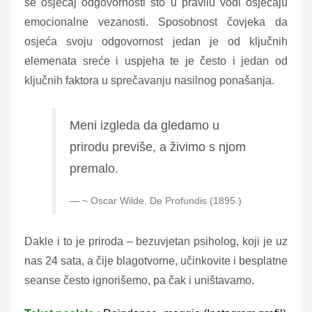
se osjećaj odgovornosti što u pravilu vodi osjećaju
emocionalne vezanosti. Sposobnost čovjeka da
osjeća svoju odgovornost jedan je od ključnih
elemenata sreće i uspjeha te je često i jedan od
ključnih faktora u sprečavanju nasilnog ponašanja.
Meni izgleda da gledamo u
prirodu previše, a živimo s njom
premalo.
~ Oscar Wilde, De Profundis (1895.)
Dakle i to je priroda – bezuvjetan psiholog, koji je uz
nas 24 sata, a čije blagotvorne, učinkovite i besplatne
seanse često ignorišemo, pa čak i uništavamo.