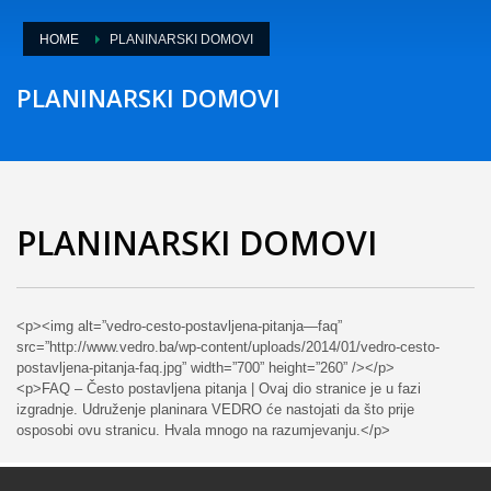
HOME
PLANINARSKI DOMOVI
PLANINARSKI DOMOVI
PLANINARSKI DOMOVI
<p><img alt=”vedro-cesto-postavljena-pitanja—faq”
src=”http://www.vedro.ba/wp-content/uploads/2014/01/vedro-cesto-
postavljena-pitanja-faq.jpg” width=”700” height=”260” /></p>
<p>FAQ – Često postavljena pitanja | Ovaj dio stranice je u fazi
izgradnje. Udruženje planinara VEDRO će nastojati da što prije
osposobi ovu stranicu. Hvala mnogo na razumjevanju.</p>