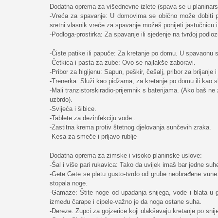
Dodatna oprema za višednevne izlete (spava se u planinars
-Vreća za spavanje: U domovima se obično može dobiti po
sretni vlasnik vreće za spavanje možeš ponijeti jastučnicu 
-Podloga-prostirka: Za spavanje ili sjedenje na tvrđoj podloz
-Čiste patike ili papuče: Za kretanje po domu. U spavaonu s
-Četkica i pasta za zube: Ovo se najlakše zaboravi.
-Pribor za higijenu: Sapun, peškir, češalj, pribor za brijanje i 
-Trenerka: Služi kao pidžama, za kretanje po domu ili kao s
-Mali tranzistorskiradio-prijemnik s baterijama. (Ako baš ne
uzbrdo).
-Svijeća i šibice.
-Tablete za dezinfekciju vode .
-Zastitna krema protiv štetnog djelovanja sunčevih zraka.
-Kesa za smeče i prljavo rublje
Dodatna oprema za zimske i visoko planinske uslove:
-Šal i više pari rukavica: Tako da uvijek imaš bar jedne suh
-Gete Gete se pletu gusto-tvrdo od grube neobrađene vune.
stopala noge.
-Gamaze: Štite noge od upadanja snijega, vode i blata u g
između čarape i cipele-važno je da noga ostane suha.
-Dereze: Zupci za gojzerice koji olakšavaju kretanje po snije