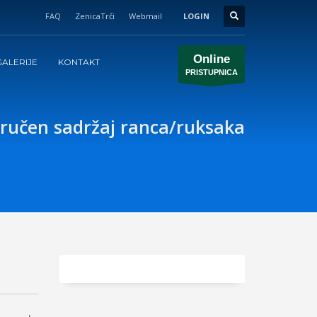
FAQ
ZenicaTrči
Webmail
LOGIN
Online
ALERIJE
KONTAKT
PRISTUPNICA
ručen sadržaj ranca/ruksaka