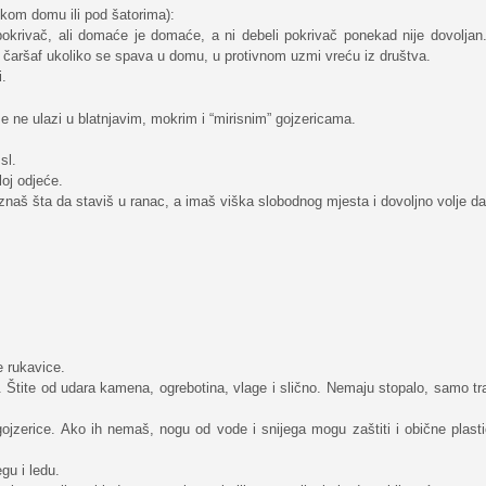
kom domu ili pod šatorima):
krivač, ali domaće je domaće, a ni debeli pokrivač ponekad nije dovoljan.
i čaršaf ukoliko se spava u domu, u protivnom uzmi vreću iz društva.
i.
e ne ulazi u blatnjavim, mokrim i “mirisnim” gojzericama.
sl.
loj odjeće.
 znaš šta da staviš u ranac, a imaš viška slobodnog mjesta i dovoljno volje da
e rukavice.
 Štite od udara kamena, ogrebotina, vlage i slično. Nemaju stopalo, samo tr
ojzerice. Ako ih nemaš, nogu od vode i snijega mogu zaštiti i obične plast
gu i ledu.