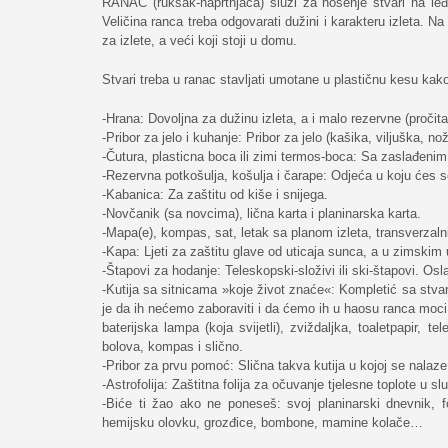
RANAC (ruksak-naprtnjača) služi za nošenje stvari na leđ
Veličina ranca treba odgovarati dužini i karakteru izleta
za izlete, a veći koji stoji u domu.
Stvari treba u ranac stavljati umotane u plastičnu kesu kako 
-Hrana: Dovoljna za dužinu izleta, a i malo rezervne (pročitat
-Pribor za jelo i kuhanje: Pribor za jelo (kašika, viljuška, n
-Čutura, plasticna boca ili zimi termos-boca: Sa zaslađen
-Rezervna potkošulja, košulja i čarape: Odjeća u koju ćes 
-Kabanica: Za zaštitu od kiše i snijega.
-Novčanik (sa novcima), lična karta i planinarska karta.
-Mapa(e), kompas, sat, letak sa planom izleta, transverzaln
-Kapa: Ljeti za zaštitu glave od uticaja sunca, a u zimskim 
-Štapovi za hodanje: Teleskopski-složivi ili ski-štapovi. Os
-Kutija sa sitnicama »koje život znaće«: Kompletić sa stv
je da ih nećemo zaboraviti i da ćemo ih u haosu ranca moci n
baterijska lampa (koja svijetli), zviždaljka, toaletpapir, t
bolova, kompas i slično.
-Pribor za prvu pomoć: Slična takva kutija u kojoj se nalaze s
-Astrofolija: Zaštitna folija za očuvanje tjelesne toplote u 
-Biće ti žao ako ne poneseš: svoj planinarski dnevnik, fo
hemijsku olovku, grozđice, bombone, mamine kolače…