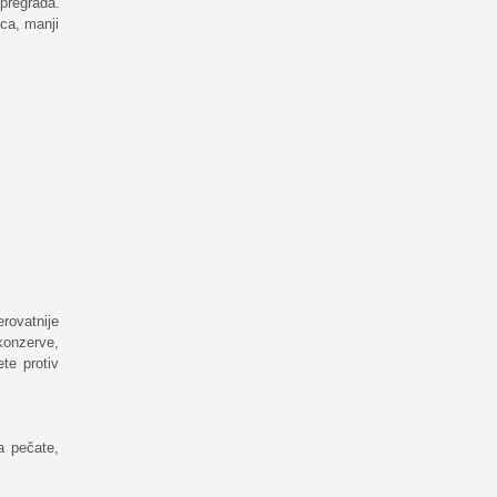
pregrada.
ca, manji
rovatnije
 konzerve,
ete protiv
a pečate,