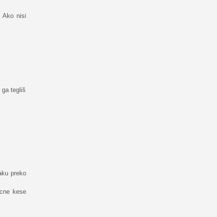
 Ako nisi
 ga tegliš
aku preko
icne kese