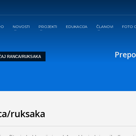
RO
NOVOSTI
PROJEKTI
EDUKACIJA
ČLANOVI
FOTO G
Prepo
AJ RANCA/RUKSAKA
ca/ruksaka