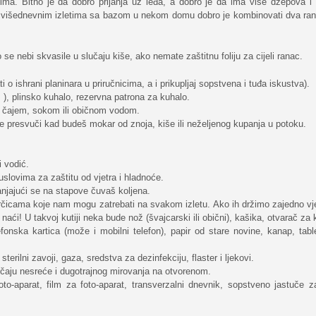
ima. Bitno je da dobro prijanja uz leđa, a dobro je da ima više džepova i 
. Na višednevnim izletima sa bazom u nekom domu dobro je kombinovati dva ran
se nebi skvasile u slučaju kiše, ako nemate zaštitnu foliju za cijeli ranac.
i o ishrani planinara u priručnicima, a i prikupljaj sopstvena i tuđa iskustva).
ož ), plinsko kuhalo, rezervna patrona za kuhalo.
im čajem, sokom ili običnom vodom.
se presvuči kad budeš mokar od znoja, kiše ili neželjenog kupanja u potoku.
i vodić.
uslovima za zaštitu od vjetra i hladnoće.
lanjajući se na stapove čuvaš koljena.
arčicama koje nam mogu zatrebati na svakom izletu. Ako ih držimo zajedno vje
aći! U takvoj kutiji neka bude nož (švajcarski ili obični), kašika, otvarač za
elefonska kartica (može i mobilni telefon), papir od stare novine, kanap, tabl
terilni zavoji, gaza, sredstva za dezinfekciju, flaster i ljekovi.
slučaju nesreće i dugotrajnog mirovanja na otvorenom.
to-aparat, film za foto-aparat, transverzalni dnevnik, sopstveno jastuče z