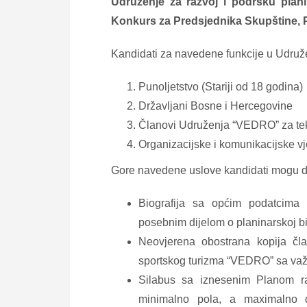
Udruženje za razvoj i podršku plani
Konkurs za Predsjednika Skupštine, 
Kandidati za navedene funkcije u Udruže
Punoljetstvo (Stariji od 18 godina)
Državljani Bosne i Hercegovine
Članovi Udruženja “VEDRO” za te
Organizacijske i komunikacijske vj
Gore navedene uslove kandidati mogu d
Biografija sa općim podatcima (
posebnim dijelom o planinarskoj bi
Neovjerena obostrana kopija čla
sportskog turizma “VEDRO” sa va
Silabus sa iznesenim Planom r
minimalno pola, a maximalno dvi