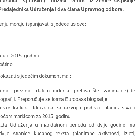
narstva i sportskog turizma “Vedro” iz Zenice raspisuje
Predsjednika Udruženja i dva člana Upravnog odbora.
nju moraju ispunjavati sljedeće uslove:
kuću 2015. godinu
eštine
okazati sljedećim dokumentima :
ime, prezime, datum rođenja, prebivalište, zanimanje) te
ografiji. Preporučuje se forma Europass biografije.
nske kartice Udruženja za razvoj i podršku planinarstva i
žećom markicom za 2015. godinu
ada Udruženja u mandatnom periodu od dvije godine, na
je stranice kucanog teksta (planirane aktivnosti, izleti,