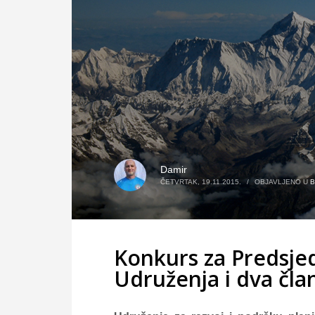
Damir
ČETVRTAK, 19.11.2015.
/
OBJAVLJENO U
Konkurs za Predsje
Udruženja i dva čl