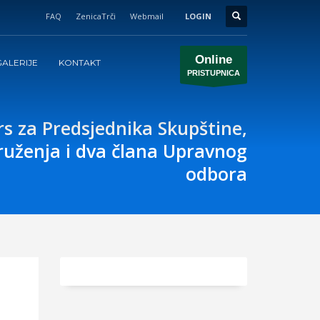
FAQ
ZenicaTrči
Webmail
LOGIN
Online
ALERIJE
KONTAKT
PRISTUPNICA
s za Predsjednika Skupštine,
ruženja i dva člana Upravnog
odbora