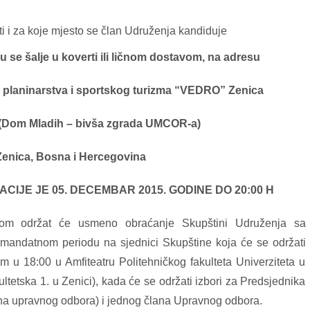
i i za koje mjesto se član Udruženja kandiduje
 se šalje u koverti ili ličnom dostavom, na adresu
u planinarstva i sportskog turizma “VEDRO” Zenica
 5 (Dom Mladih – bivša zgrada UMCOR-a)
Zenica, Bosna i Hercegovina
IJE JE 05. DECEMBAR 2015. GODINE DO 20:00 H
jom održat će usmeno obraćanje Skupštini Udruženja sa
mandatnom periodu na sjednici Skupštine koja će se održati
u 18:00 u Amfiteatru Politehničkog fakulteta Univerziteta u
ltetska 1. u Zenici), kada će se održati izbori za Predsjednika
na upravnog odbora) i jednog člana Upravnog odbora.